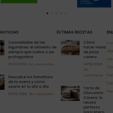
NOTICIAS
ÚLTIMAS RECETAS
EN
Curiosidades de las
Cómo
Con
legumbres: el alimento de
hacer masa
Últi
siempre que vuelve a ser
de pizza
protagonista
casera
Sob
05/02/2026
Sin comentarios
04/02/2026
Tér
Sin
comentarios
Polí
Descubre los beneficios
de la avena y cómo
Polí
usarla en tu día a día
Tarta de
Pre
Chocolate
07/01/2026
Sin comentarios
Casera: la
receta
perfecta
para enero