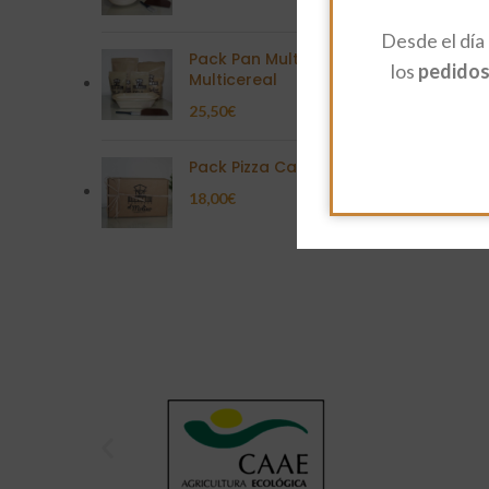
Desde el día
Pack Pan Multisemilla
los
pedidos 
Multicereal
25,50
€
Pack Pizza Casera
18,00
€