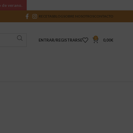
o de verano.
RECETAS
BLOG
SOBRE NOSOTROS
CONTACTO
0
ENTRAR/REGISTRARSE
0,00
€