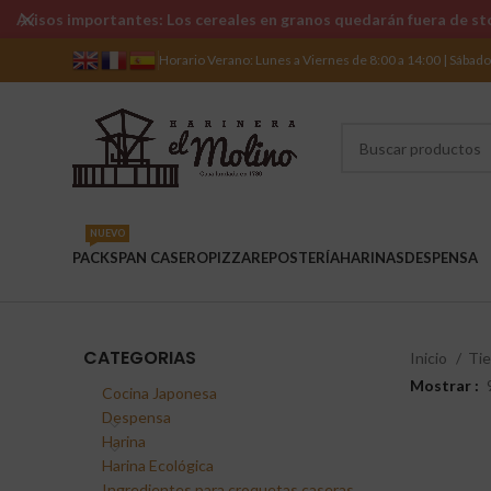
Avisos importantes: Los cereales en granos quedarán fuera de sto
Horario Verano: Lunes a Viernes de 8:00 a 14:00 | Sábad
NUEVO
PACKS
PAN CASERO
PIZZA
REPOSTERÍA
HARINAS
DESPENSA
CATEGORIAS
Inicio
Ti
Mostrar
Cocina Japonesa
Despensa
Harina
Harina Ecológica
Ingredientes para croquetas caseras