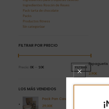
Ingredientes Roscón de Reyes
Pack tarta de chocolate
Packs
Productos fitness
Sin categorizar
FILTRAR POR PRECIO
Espaguetis
Precio:
0€
—
10€
FILTRAR
2,90
€
Añadir Al Carr
LOS MÁS VENDIDOS
Pack Pan Casero
¡
29,00
€