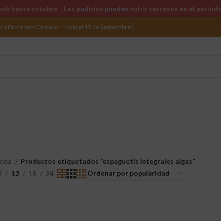
ck hasta octubre - Los pedidos pueden sufrir retrasos en el períod
os y Domingos Cerrado - Hasta el 15 de Septiembre.
enda
Productos etiquetados “espaguetis integrales algas”
9
12
18
24