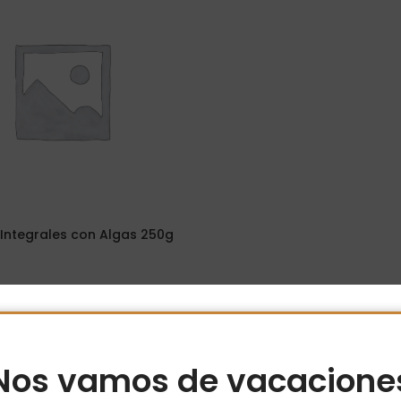
 Integrales con Algas 250g
ito
Nos vamos de vacacione