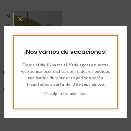
¡Nos vamos de vacaciones!
Desde el día
13 hasta el 30 de agosto
nuestra
web permanecerá activa, pero todos los
pedidos
Estevia en Polvo Ecológica
realizados durante este periodo serán
tramitados a partir del 3 de septiembre.
13,00
€
-
50,25
€
Seleccionar Opciones
Disculpen las molestias.