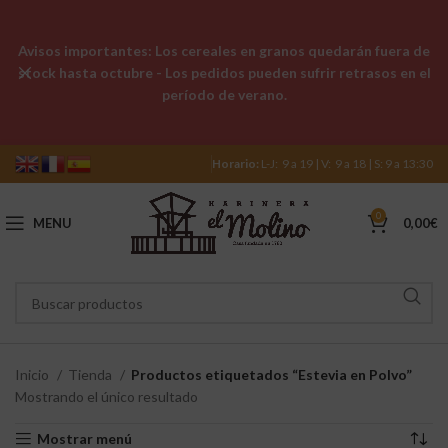
Avisos importantes: Los cereales en granos quedarán fuera de
stock hasta octubre - Los pedidos pueden sufrir retrasos en el
período de verano.
Horario:
L-J: 9 a 19 | V: 9 a 18 | S: 9 a 13:30
0
MENU
0,00
€
Inicio
Tienda
Productos etiquetados “Estevia en Polvo”
Mostrando el único resultado
Mostrar menú