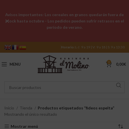
Avisos importantes: Los cereales en granos quedarán fuera de
stock hasta octubre - Los pedidos pueden sufrir retrasos en el
período de verano.
Horario:
L-J: 9 a 19 | V: 9 a 18 | S: 9 a 13:30
0
MENU
0,00
€
Inicio
Tienda
Productos etiquetados “fideos espelta”
Mostrando el único resultado
Mostrar menú