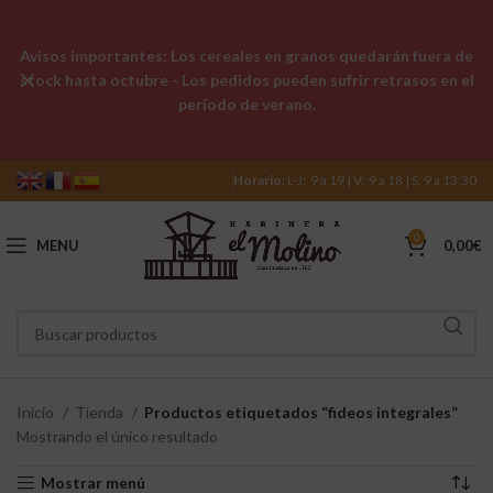
Avisos importantes: Los cereales en granos quedarán fuera de
stock hasta octubre - Los pedidos pueden sufrir retrasos en el
período de verano.
Horario:
L-J: 9 a 19 | V: 9 a 18 | S: 9 a 13:30
0
MENU
0,00
€
Inicio
Tienda
Productos etiquetados “fideos integrales”
Mostrando el único resultado
Mostrar menú