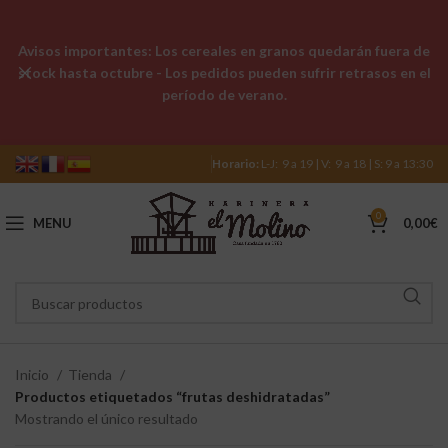
Avisos importantes: Los cereales en granos quedarán fuera de
stock hasta octubre - Los pedidos pueden sufrir retrasos en el
período de verano.
Horario:
L-J: 9 a 19 | V: 9 a 18 | S: 9 a 13:30
0
MENU
0,00
€
Inicio
Tienda
Productos etiquetados “frutas deshidratadas”
Mostrando el único resultado