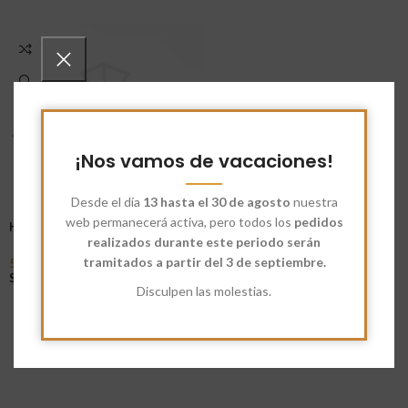
¡Nos vamos de vacaciones!
Desde el día
13 hasta el 30 de agosto
nuestra
web permanecerá activa, pero todos los
pedidos
Harina Ecológica Castaña
realizados durante este periodo serán
tramitados a partir del 3 de septiembre.
5,90
€
-
58,00
€
Seleccionar Opciones
Disculpen las molestias.