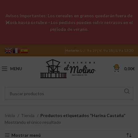
Avisos importantes: Los cereales en granos quedarán fuera de
stock hasta octubre - Los pedidos pueden sufrir retrasos en el
período de verano.
Horario:
L-J: 9 a 19 | V: 9 a 18 | S: 9 a 13:30
0
MENU
0,00
€
Inicio
Tienda
Productos etiquetados “Harina Castaña”
Mostrando el único resultado
Mostrar menú