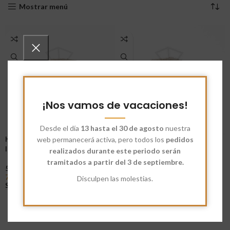
Mostrar menú
¡Nos vamos de vacaciones!
Desde el día
13 hasta el 30 de agosto
nuestra
Harina Ecológica Cebada
Harina Cebada Integral
web permanecerá activa, pero todos los
pedidos
Integral
realizados durante este periodo serán
6,92
€
-
82,75
€
tramitados a partir del 3 de septiembre.
5
Seleccionar Opciones
7,60
€
-
91,25
€
Disculpen las molestias.
Seleccionar Opciones