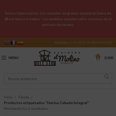
Avisos importantes: Los cereales en granos quedarán fuera de
stock hasta octubre - Los pedidos pueden sufrir retrasos en el
período de verano.
Horario:
L-J: 9 a 19 | V: 9 a 18 | S: 9 a 13:30
0
MENU
0,00
€
Inicio
Tienda
Productos etiquetados “Harina Cebada Integral”
Mostrando los 2 resultados