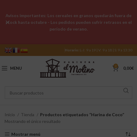
Avisos importantes: Los cereales en granos quedarán fuera de
stock hasta octubre - Los pedidos pueden sufrir retrasos en el
período de verano.
Horario:
L-J: 9 a 19 | V: 9 a 18 | S: 9 a 13:30
0
MENU
0,00
€
Inicio
Tienda
Productos etiquetados “Harina de Coco”
Mostrando el único resultado
Mostrar menú