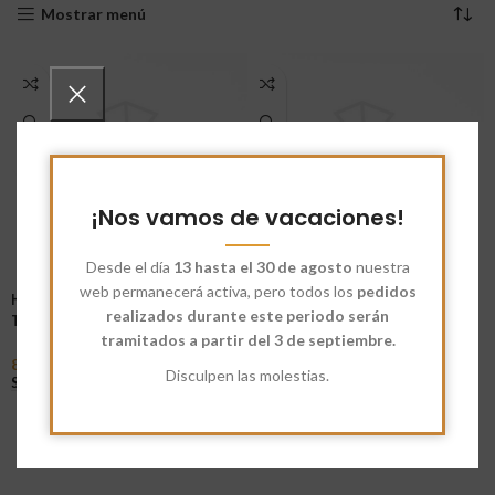
Mostrar menú
¡Nos vamos de vacaciones!
Desde el día
13 hasta el 30 de agosto
nuestra
web permanecerá activa, pero todos los
pedidos
Harina Ecológica Integral
Harina Integral Trigo Duro
realizados durante este periodo serán
Trigo Duro
tramitados a partir del 3 de septiembre.
7,60
€
-
34,00
€
Seleccionar Opciones
8,15
€
-
37,00
€
Disculpen las molestias.
Seleccionar Opciones