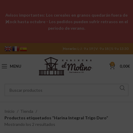
Avisos importantes: Los cereales en granos quedarán fuera de
stock hasta octubre - Los pedidos pueden sufrir retrasos en el
período de verano.
Horario:
L-J: 9 a 19 | V: 9 a 18 | S: 9 a 13:30
0
MENU
0,00
€
Inicio
Tienda
Productos etiquetados “Harina Integral Trigo Duro”
Mostrando los 2 resultados