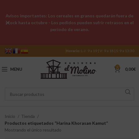
Avisos importantes: Los cereales en granos quedarán fuera de
stock hasta octubre - Los pedidos pueden sufrir retrasos en el
período de verano.
Horario:
L-J: 9 a 19 | V: 9 a 18 | S: 9 a 13:30
0
MENU
0,00
€
Inicio
Tienda
Productos etiquetados “Harina Khorasan Kamut”
Mostrando el único resultado