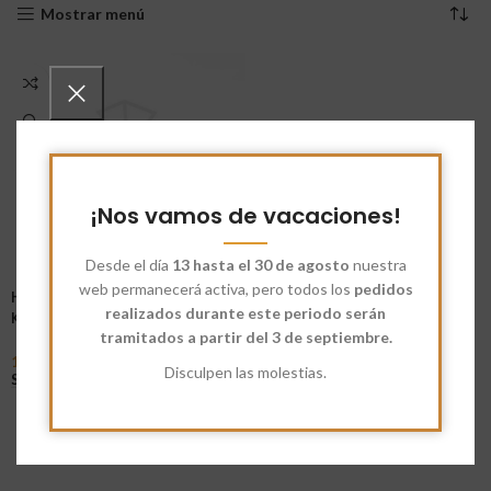
Mostrar menú
¡Nos vamos de vacaciones!
Desde el día
13 hasta el 30 de agosto
nuestra
web permanecerá activa, pero todos los
pedidos
Harina Ecológica Khorasan
realizados durante este periodo serán
Kamut
tramitados a partir del 3 de septiembre.
17,70
€
-
84,75
€
Disculpen las molestias.
Seleccionar Opciones