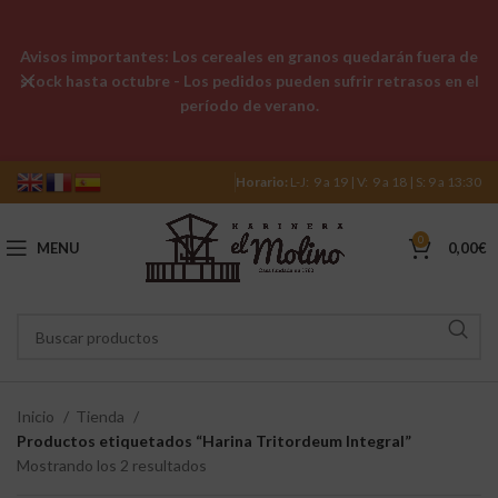
Avisos importantes: Los cereales en granos quedarán fuera de
stock hasta octubre - Los pedidos pueden sufrir retrasos en el
período de verano.
Horario:
L-J: 9 a 19 | V: 9 a 18 | S: 9 a 13:30
0
MENU
0,00
€
Inicio
Tienda
Productos etiquetados “Harina Tritordeum Integral”
Mostrando los 2 resultados