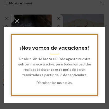
Mostrar menú
AGOT
ADO
¡Nos vamos de vacaciones!
Desde el día
13 hasta el 30 de agosto
nuestra
web permanecerá activa, pero todos los
pedidos
Harina Ecológica Tritordeum
Harina Tritordeum Integral
realizados durante este periodo serán
Integral
tramitados a partir del 3 de septiembre.
5,78
€
-
68,50
€
Seleccionar Opciones
5,46
€
-
59,50
€
Disculpen las molestias.
Seleccionar Opciones