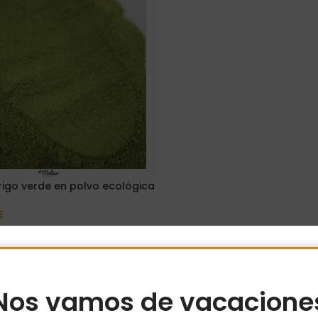
rigo verde en polvo ecológica
€
Opciones
Nos vamos de vacacione