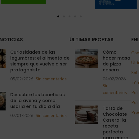
NOTICIAS
ÚLTIMAS RECETAS
EN
Curiosidades de las
Cómo
Con
legumbres: el alimento de
hacer masa
Últi
siempre que vuelve a ser
de pizza
protagonista
casera
Sob
05/02/2026
Sin comentarios
04/02/2026
Tér
Sin
comentarios
Polí
Descubre los beneficios
de la avena y cómo
Polí
usarla en tu día a día
Tarta de
Pre
Chocolate
07/01/2026
Sin comentarios
Casera: la
receta
perfecta
para enero