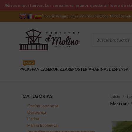
Avisos importantes: Los cereales en granos quedarán fuera de sto
Horario Verano: Lunes a Viernes de 8:00 a 14:00 | Sábad
NUEVO
PACKS
PAN CASERO
PIZZA
REPOSTERÍA
HARINAS
DESPENSA
CATEGORIAS
Inicio
Ti
Mostrar
Cocina Japonesa
Despensa
Harina
Harina Ecológica
Ingredientes para croquetas caseras