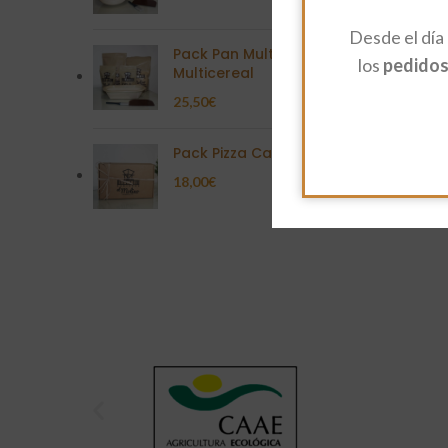
Desde el día
Pack Pan Multisemilla
los
pedidos 
Multicereal
25,50
€
Pack Pizza Casera
18,00
€