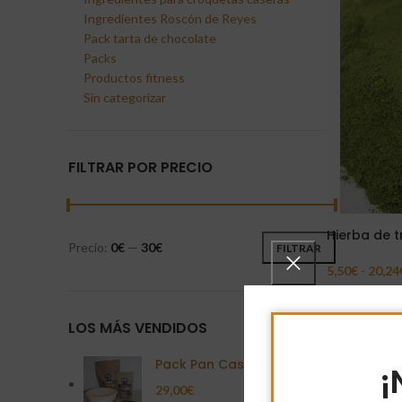
Ingredientes Roscón de Reyes
Pack tarta de chocolate
Packs
Productos fitness
Sin categorizar
FILTRAR POR PRECIO
Hierba de t
Precio:
0€
—
30€
FILTRAR
5,50
€
-
20,24
Seleccionar 
LOS MÁS VENDIDOS
Pack Pan Casero
¡
29,00
€