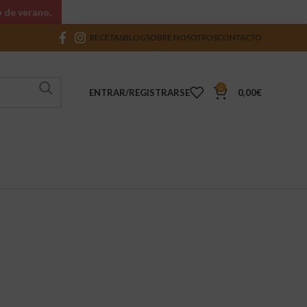
o de verano.
RECETAS
BLOG
SOBRE NOSOTROS
CONTACTO
0
ENTRAR/REGISTRARSE
0,00
€