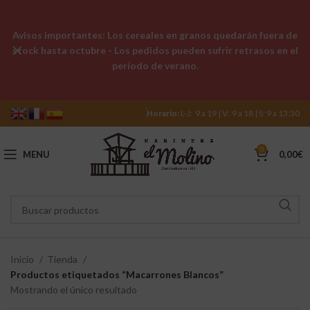
Avisos importantes: Los cereales en granos quedarán fuera de
stock hasta octubre - Los pedidos pueden sufrir retrasos en el
período de verano.
Horario:
L-J: 9 a 19 | V: 9 a 18 | S: 9 a 13:30
0
MENU
0,00
€
Inicio
Tienda
Productos etiquetados “Macarrones Blancos”
Mostrando el único resultado