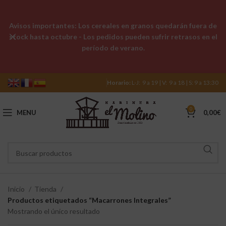
Avisos importantes: Los cereales en granos quedarán fuera de
stock hasta octubre - Los pedidos pueden sufrir retrasos en el
período de verano.
Horario:
L-J: 9 a 19 | V: 9 a 18 | S: 9 a 13:30
0
MENU
0,00
€
Inicio
Tienda
Productos etiquetados “Macarrones Integrales”
Mostrando el único resultado