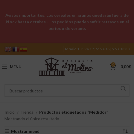
Avisos importantes: Los cereales en granos quedarán fuera de
stock hasta octubre - Los pedidos pueden sufrir retrasos en el
período de verano.
Horario:
L-J: 9 a 19 | V: 9 a 18 | S: 9 a 13:30
0
MENU
0,00
€
Inicio
Tienda
Productos etiquetados “Medidor”
Mostrando el único resultado
Mostrar menú