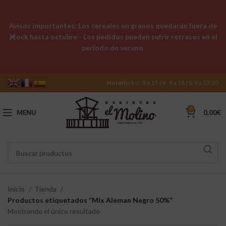
Avisos importantes: Los cereales en granos quedarán fuera de
stock hasta octubre - Los pedidos pueden sufrir retrasos en el
período de verano.
Horario:
L-J: 9 a 19 | V: 9 a 18 | S: 9 a 13:30
0
MENU
0,00
€
Inicio
Tienda
Productos etiquetados “Mix Aleman Negro 50%”
Mostrando el único resultado