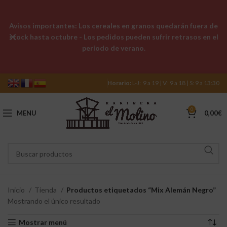
Avisos importantes: Los cereales en granos quedarán fuera de
stock hasta octubre - Los pedidos pueden sufrir retrasos en el
período de verano.
Horario:
L-J: 9 a 19 | V: 9 a 18 | S: 9 a 13:30
0
MENU
0,00
€
Inicio
Tienda
Productos etiquetados “Mix Alemán Negro”
Mostrando el único resultado
Mostrar menú