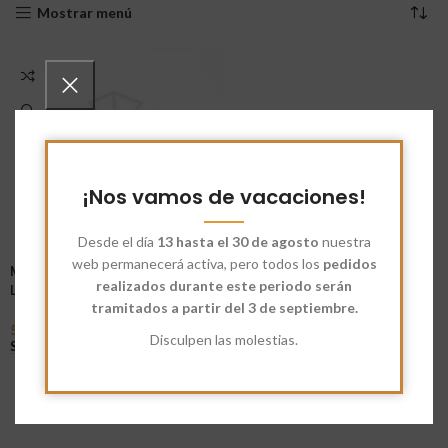
Mostrar menú
¡Nos vamos de vacaciones!
Desde el día
13 hasta el 30 de agosto
nuestra
web permanecerá activa, pero todos los
pedidos
Mix Ecológico de Fibra Verde
realizados durante este periodo serán
Laxante 30%
tramitados a partir del 3 de septiembre.
5,12
€
-
123,75
€
Disculpen las molestias.
Seleccionar Opciones