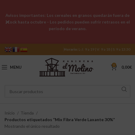
Avisos importantes: Los cereales en granos quedarán fuera de
stock hasta octubre - Los pedidos pueden sufrir retrasos en el
período de verano.
Horario:
L-J: 9 a 19 | V: 9 a 18 | S: 9 a 13:30
0
MENU
0,00
€
Inicio
Tienda
Productos etiquetados “Mix Fibra Verde Laxante 30%”
Mostrando el único resultado