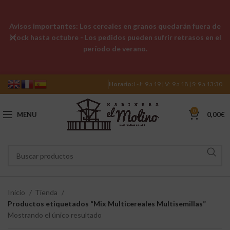
Avisos importantes: Los cereales en granos quedarán fuera de
stock hasta octubre - Los pedidos pueden sufrir retrasos en el
período de verano.
Horario:
L-J: 9 a 19 | V: 9 a 18 | S: 9 a 13:30
0
MENU
0,00
€
Inicio
Tienda
Productos etiquetados “Mix Multicereales Multisemillas”
Mostrando el único resultado