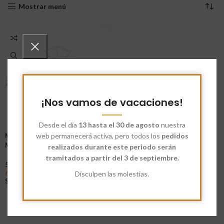
Mostrar menú
¡Nos vamos de vacaciones!
Desde el día
13 hasta el 30 de agosto
nuestra
Mix Ecológico de
web permanecerá activa, pero todos los
pedidos
Multicereales Multisemillas
realizados durante este periodo serán
50%
tramitados a partir del 3 de septiembre.
5
6,80
€
-
81,25
€
Disculpen las molestias.
Seleccionar Opciones