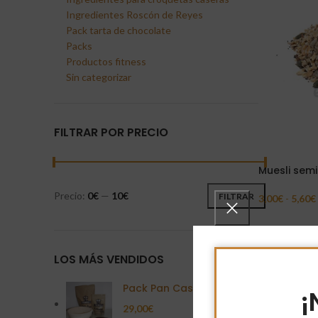
Ingredientes Roscón de Reyes
Pack tarta de chocolate
Packs
Productos fitness
Sin categorizar
FILTRAR POR PRECIO
Muesli semi
Precio:
0€
—
10€
FILTRAR
3,00
€
-
5,60
€
Seleccionar 
LOS MÁS VENDIDOS
Pack Pan Casero
¡
29,00
€