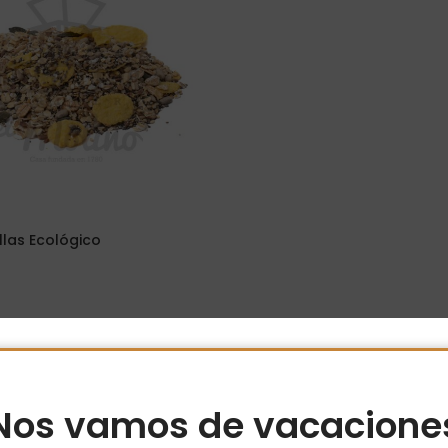
llas Ecológico
Opciones
Nos vamos de vacacione