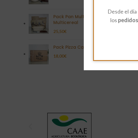
Desde el día
Pack Pan Multisemilla
los
pedidos 
Multicereal
25,50
€
Pack Pizza Casera
18,00
€