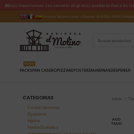
Avisos importantes: Los cereales en granos quedarán fuera de sto
Horario Verano: Lunes a Viernes de 8:00 a 14:00 | Sábad
NUEVO
PACKS
PAN CASERO
PIZZA
REPOSTERÍA
HARINAS
DESPENSA
CATEGORIAS
Inicio
Ti
Cocina Japonesa
Despensa
AGO
Harina
TADO
Harina Ecológica
Ingredientes para croquetas caseras