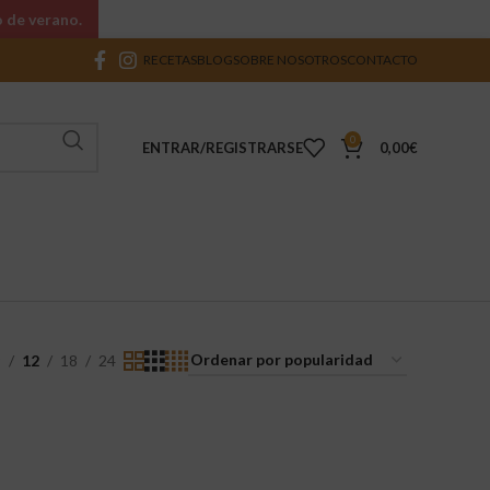
o de verano.
RECETAS
BLOG
SOBRE NOSOTROS
CONTACTO
0
ENTRAR/REGISTRARSE
0,00
€
9
12
18
24