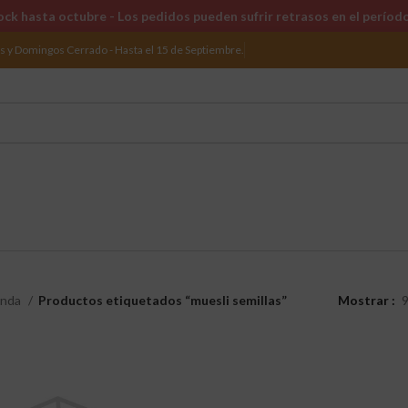
ck hasta octubre - Los pedidos pueden sufrir retrasos en el períod
os y Domingos Cerrado - Hasta el 15 de Septiembre.
enda
Productos etiquetados “muesli semillas”
Mostrar