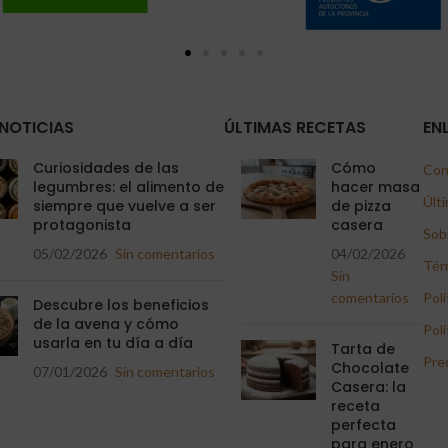
NOTICIAS
ÚLTIMAS RECETAS
EN
Curiosidades de las
Cómo
Con
legumbres: el alimento de
hacer masa
Últi
siempre que vuelve a ser
de pizza
protagonista
casera
Sob
05/02/2026
Sin comentarios
04/02/2026
Tér
Sin
comentarios
Polí
Descubre los beneficios
de la avena y cómo
Polí
usarla en tu día a día
Tarta de
Pre
Chocolate
07/01/2026
Sin comentarios
Casera: la
receta
perfecta
para enero