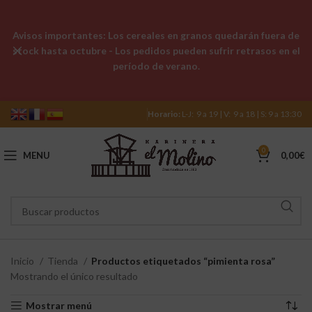
Avisos importantes: Los cereales en granos quedarán fuera de
stock hasta octubre - Los pedidos pueden sufrir retrasos en el
período de verano.
Horario:
L-J: 9 a 19 | V: 9 a 18 | S: 9 a 13:30
0
MENU
0,00
€
Inicio
Tienda
Productos etiquetados “pimienta rosa”
Mostrando el único resultado
Mostrar menú