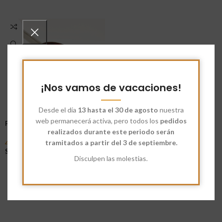
¡Nos vamos de vacaciones!
Desde el día
13 hasta el 30 de agosto
nuestra
web permanecerá activa, pero todos los
pedidos
Pimienta Rosa Ecológica
realizados durante este periodo serán
tramitados a partir del 3 de septiembre.
4,80
€
-
41,36
€
Seleccionar Opciones
Disculpen las molestias.