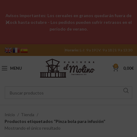
Avisos importantes: Los cereales en granos quedarán fuera de
stock hasta octubre - Los pedidos pueden sufrir retrasos en el
período de verano.
Horario:
L-J: 9 a 19 | V: 9 a 18 | S: 9 a 13:30
0
MENU
0,00
€
Inicio
Tienda
Productos etiquetados “Pinza bola para infusión”
Mostrando el único resultado