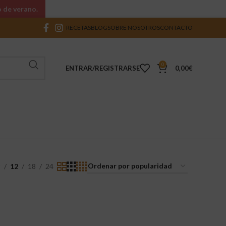
o de verano.
RECETAS
BLOG
SOBRE NOSOTROS
CONTACTO
0
ENTRAR/REGISTRARSE
0,00
€
9
12
18
24