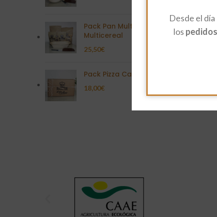
Desde el día
Pack Pan Multisemilla
los
pedidos 
Multicereal
25,50
€
Pack Pizza Casera
18,00
€