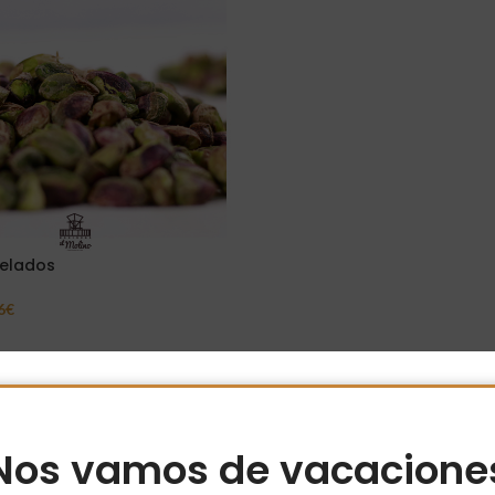
Pelados
6
€
Opciones
Nos vamos de vacacione