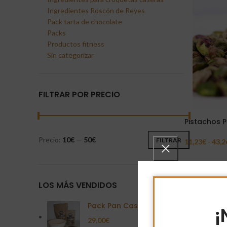
Ingredientes Roscón de Reyes
Pack tarta de chocolate
Packs
Productos fitness
Sin categorizar
FILTRAR POR PRECIO
Pistachos 
Precio:
10€
—
50€
FILTRAR
11,23
€
-
43,2
Seleccionar 
LOS MÁS VENDIDOS
Pack Pan Casero
¡
29,00
€