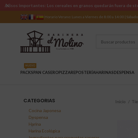
Avisos importantes: Los cereales en granos quedarán fuera de sto
Horario Verano: Lunes a Viernes de 8:00 a 14:00 | Sábad
NUEVO
PACKS
PAN CASERO
PIZZA
REPOSTERÍA
HARINAS
DESPENSA
CATEGORIAS
Inicio
Ti
Cocina Japonesa
Despensa
Harina
Harina Ecológica
Ingredientes para croquetas caseras