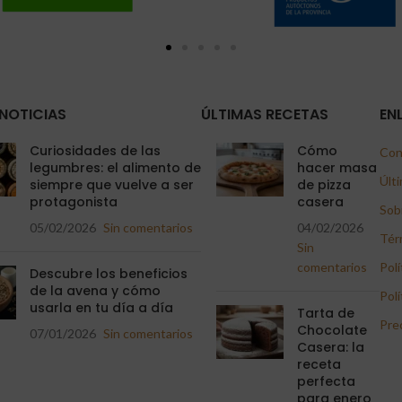
NOTICIAS
ÚLTIMAS RECETAS
EN
Curiosidades de las
Cómo
Con
legumbres: el alimento de
hacer masa
Últi
siempre que vuelve a ser
de pizza
protagonista
casera
Sob
05/02/2026
Sin comentarios
04/02/2026
Tér
Sin
comentarios
Polí
Descubre los beneficios
de la avena y cómo
Polí
usarla en tu día a día
Tarta de
Pre
Chocolate
07/01/2026
Sin comentarios
Casera: la
receta
perfecta
para enero