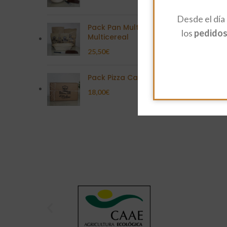
Desde el día
Pack Pan Multisemilla
los
pedidos 
Multicereal
25,50
€
Pack Pizza Casera
18,00
€