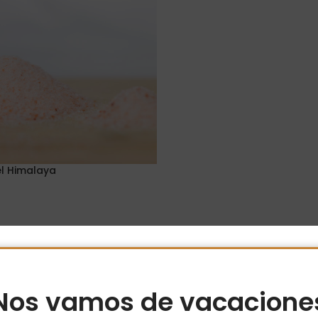
el Himalaya
Opciones
Nos vamos de vacacione