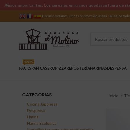
Avisos importantes: Los cereales en granos quedarán fuera de sto
Horario Verano: Lunes a Viernes de 8:00 a 14:00 | Sábad
NUEVO
PACKS
PAN CASERO
PIZZA
REPOSTERÍA
HARINAS
DESPENSA
CATEGORIAS
Inicio
Ti
Cocina Japonesa
Despensa
Harina
Harina Ecológica
Ingredientes para croquetas caseras