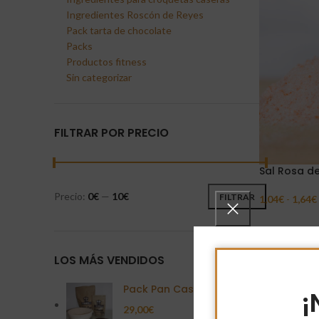
Ingredientes Roscón de Reyes
Pack tarta de chocolate
Packs
Productos fitness
Sin categorizar
FILTRAR POR PRECIO
Sal Rosa d
Precio:
0€
—
10€
FILTRAR
1,04
€
-
1,64
€
Seleccionar 
LOS MÁS VENDIDOS
Pack Pan Casero
¡
29,00
€