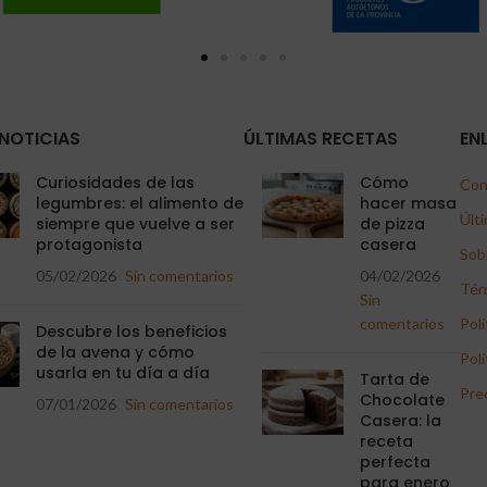
NOTICIAS
ÚLTIMAS RECETAS
EN
Curiosidades de las
Cómo
Con
legumbres: el alimento de
hacer masa
Últi
siempre que vuelve a ser
de pizza
protagonista
casera
Sob
05/02/2026
Sin comentarios
04/02/2026
Tér
Sin
comentarios
Polí
Descubre los beneficios
de la avena y cómo
Polí
usarla en tu día a día
Tarta de
Pre
Chocolate
07/01/2026
Sin comentarios
Casera: la
receta
perfecta
para enero