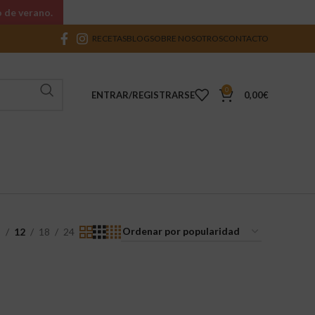
o de verano.
RECETAS
BLOG
SOBRE NOSOTROS
CONTACTO
0
ENTRAR/REGISTRARSE
0,00
€
9
12
18
24