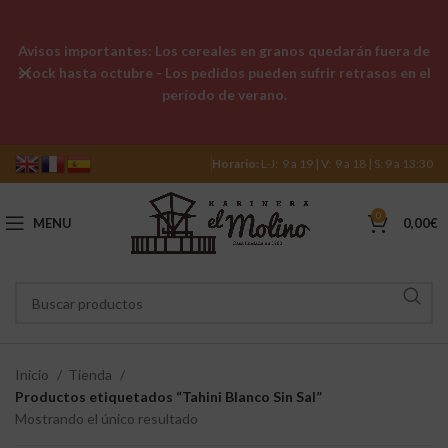
Avisos importantes: Los cereales en granos quedarán fuera de
stock hasta octubre - Los pedidos pueden sufrir retrasos en el
período de verano.
Horario:
L-J: 9 a 19 | V: 9 a 18 | S: 9 a 13:30
0
MENU
0,00
€
Inicio
Tienda
Productos etiquetados “Tahini Blanco Sin Sal”
Mostrando el único resultado