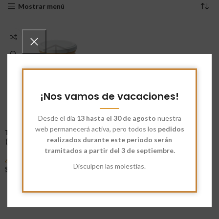
Mostrar menú
¡Nos vamos de vacaciones!
Desde el día
13 hasta el 30 de agosto
nuestra
web permanecerá activa, pero todos los
pedidos
Tahini Blanco Sin Sal –
realizados durante este periodo serán
(Crema de Sésamo Blanco)
tramitados a partir del 3 de septiembre.
4,83
€
-
12,79
€
Disculpen las molestias.
Seleccionar Opciones