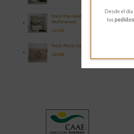
Desde el día
Pack Pan Multisemilla
los
pedidos 
Multicereal
25,50
€
Pack Pizza Casera
18,00
€