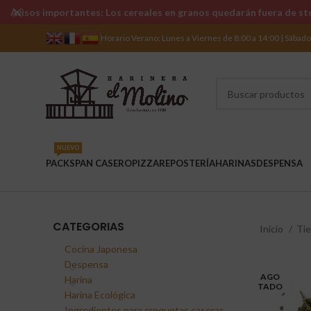
Avisos importantes: Los cereales en granos quedarán fuera de sto
Horario Verano: Lunes a Viernes de 8:00 a 14:00 | Sábad
NUEVO
PACKS
PAN CASERO
PIZZA
REPOSTERÍA
HARINAS
DESPENSA
CATEGORIAS
Inicio
Ti
Cocina Japonesa
Despensa
AGO
Harina
TADO
Harina Ecológica
Ingredientes para croquetas caseras