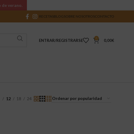
o de verano.
RECETAS
BLOG
SOBRE NOSOTROS
CONTACTO
0
ENTRAR/REGISTRARSE
0,00
€
9
12
18
24