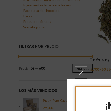
Ingredientes Roscón de Reyes
Pack tarta de chocolate
Packs
Productos fitness
Sin categorizar
FILTRAR POR PRECIO
Té Verde y
Precio:
0€
—
60€
FILTRAR
5,70
€
-
50,35
Seleccionar 
LOS MÁS VENDIDOS
Pack Pan Casero
¡
29,00
€