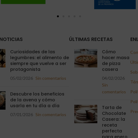
NOTICIAS
ÚLTIMAS RECETAS
EN
Curiosidades de las
Cómo
Con
legumbres: el alimento de
hacer masa
Últi
siempre que vuelve a ser
de pizza
protagonista
casera
Sob
05/02/2026
Sin comentarios
04/02/2026
Tér
Sin
comentarios
Polí
Descubre los beneficios
de la avena y cómo
Polí
usarla en tu día a día
Tarta de
Pre
Chocolate
07/01/2026
Sin comentarios
Casera: la
receta
perfecta
para enero