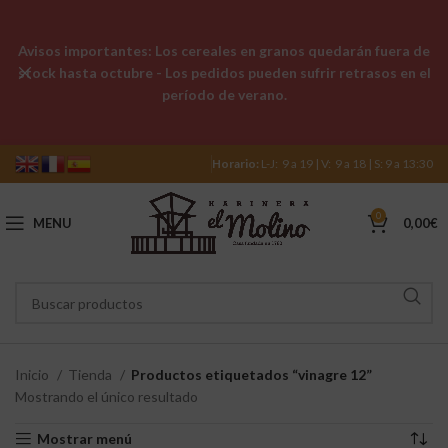
Avisos importantes: Los cereales en granos quedarán fuera de
stock hasta octubre - Los pedidos pueden sufrir retrasos en el
período de verano.
Horario:
L-J: 9 a 19 | V: 9 a 18 | S: 9 a 13:30
0
MENU
0,00
€
Inicio
Tienda
Productos etiquetados “vinagre 12”
Mostrando el único resultado
Mostrar menú