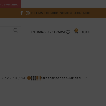
o de verano.
RECETAS
BLOG
SOBRE NOSOTROS
CONTACTO
0
ENTRAR/REGISTRARSE
0,00
€
9
12
18
24