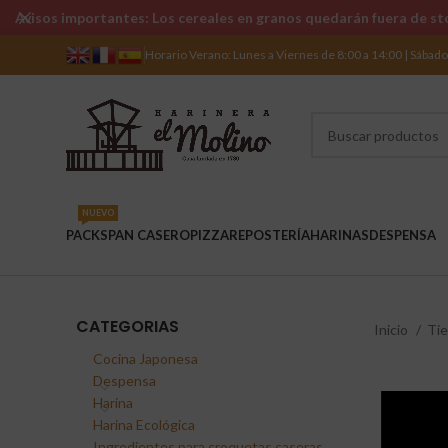
Avisos importantes: Los cereales en granos quedarán fuera de sto
Horario Verano: Lunes a Viernes de 8:00 a 14:00 | Sábad
NUEVO
PACKS
PAN CASERO
PIZZA
REPOSTERÍA
HARINAS
DESPENSA
CATEGORIAS
Inicio
Ti
Cocina Japonesa
Despensa
Harina
Harina Ecológica
Ingredientes para croquetas caseras