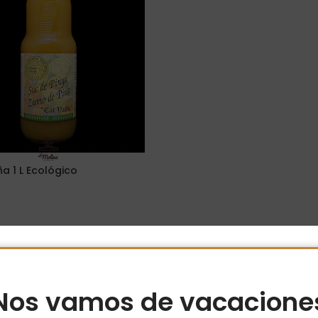
a 1 L Ecológico
ito
Nos vamos de vacacione