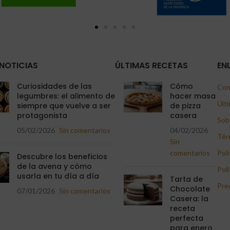
NOTICIAS
ÚLTIMAS RECETAS
EN
Curiosidades de las
Cómo
Con
legumbres: el alimento de
hacer masa
Últi
siempre que vuelve a ser
de pizza
protagonista
casera
Sob
05/02/2026
Sin comentarios
04/02/2026
Tér
Sin
comentarios
Polí
Descubre los beneficios
de la avena y cómo
Polí
usarla en tu día a día
Tarta de
Pre
Chocolate
07/01/2026
Sin comentarios
Casera: la
receta
perfecta
para enero