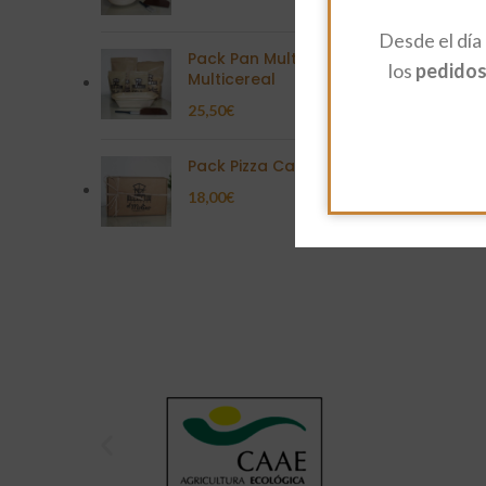
Desde el día
Pack Pan Multisemilla
los
pedidos 
Multicereal
25,50
€
Pack Pizza Casera
18,00
€