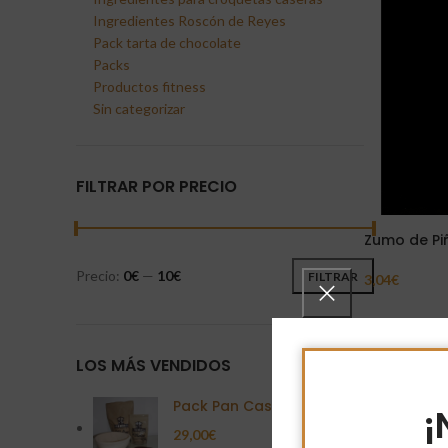
Ingredientes Roscón de Reyes
Pack tarta de chocolate
Packs
Productos fitness
Sin categorizar
FILTRAR POR PRECIO
Zumo de Piñ
Precio:
0€
—
10€
FILTRAR
3,04
€
Añadir Al Carr
LOS MÁS VENDIDOS
Pack Pan Casero
¡
29,00
€