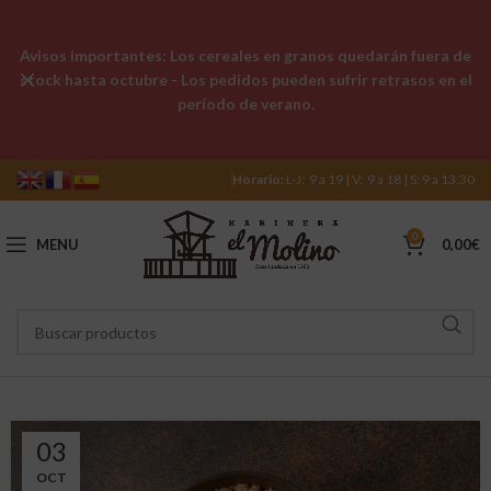
Avisos importantes: Los cereales en granos quedarán fuera de
stock hasta octubre - Los pedidos pueden sufrir retrasos en el
período de verano.
Horario:
L-J: 9 a 19 | V: 9 a 18 | S: 9 a 13:30
0
MENU
0,00
€
03
OCT