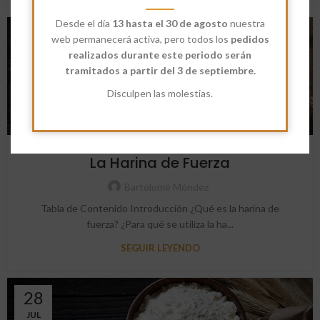
Desde el día
13 hasta el 30 de agosto
nuestra
02
web permanecerá activa, pero todos los
pedidos
realizados durante este periodo serán
ENE
tramitados a partir del 3 de septiembre.
Disculpen las molestias.
NOTICIAS
La Harina de Fuerza
Bartolomé Méndez
Tabla de Contenido Introducción ¿Qué es la harina de
fuerza? ¿Para qué se utiliza la ha...
SEGUIR LEYENDO
28
JUL