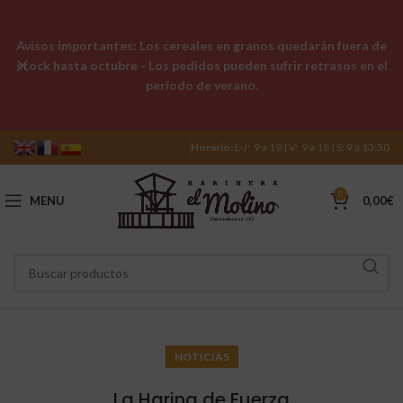
Avisos importantes: Los cereales en granos quedarán fuera de
stock hasta octubre - Los pedidos pueden sufrir retrasos en el
período de verano.
Horario:
L-J: 9 a 19 | V: 9 a 18 | S: 9 a 13:30
0
MENU
0,00
€
NOTICIAS
La Harina de Fuerza