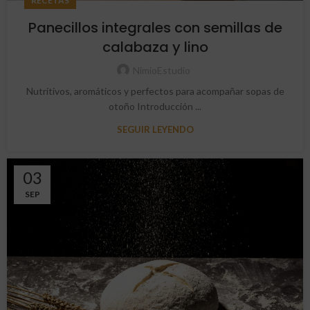
RECETAS
Panecillos integrales con semillas de
calabaza y lino
NimioEstudio
Nutritivos, aromáticos y perfectos para acompañar sopas de
otoño Introducción ...
SEGUIR LEYENDO
03
SEP