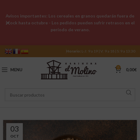
Avisos importantes: Los cereales en granos quedarán fuera de
stock hasta octubre - Los pedidos pueden sufrir retrasos en el
período de verano.
Horario:
L-J: 9 a 19 | V: 9 a 18 | S: 9 a 13:30
0
MENU
0,00
€
03
OCT