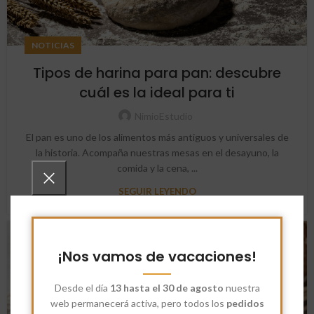
NOTICIAS
Tipos de harina para pan: descubre
cuál es la ideal para ti
NimioEstudio
El pan es uno de los alimentos más antiguos y universales de
la historia. Acompaña nuestras mesas en el desayuno, la
comida y la cena, ...
SEGUIR LEYENDO
24
¡Nos vamos de vacaciones!
ENE
Desde el día
13 hasta el 30 de agosto
nuestra
web permanecerá activa, pero todos los
pedidos