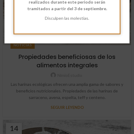
realizados durante este periodo serán
tramitados a partir del 3 de septiembre.
Disculpen las molestias.
NOTICIAS
Propiedades beneficiosas de los
alimentos integrales
NimioEstudio
Las harinas ecológicas ofrecen una amplia gama de sabores y
beneficios nutricionales. Propiedades de las harinas de
sarraceno, avena, espelta, teff y centeno.
SEGUIR LEYENDO
14