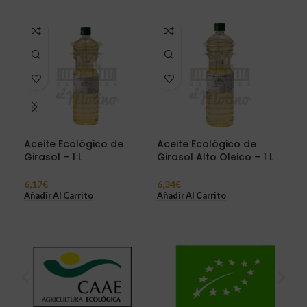
Aceite Ecológico de
Aceite Ecológico de
Ace
Girasol – 1 L
Girasol Alto Oleico – 1 L
Sés
500
6,17
€
6,34
€
8,2
Añadir Al Carrito
Añadir Al Carrito
Añad