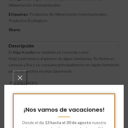
Alimentación Internacionales
Etiquetas:
Productos de Alimentación Internacionales
,
Productos Ecológicos
Share:
Descripción
El
Alga Kombu
es también es conocida como
Kepl
y
pertenece al género de
algas Laminarias.
Su forma es
carnosa y lisa y se consume principalmente en Japón formando
parte de muchas recetas japonesas.
PROPIEDADES
Contiene
ácido algínico
.
Éste actúa como un depurador de
los intestinos, reforzando la flora intestinal y eliminando
toxinas.
¡Nos vamos de vacaciones!
Es un alga rica en agua y fibra
lo que la convierte en un
Desde el día
13 hasta el 30 de agosto
nuestra
alimento saciante e ideal para dietas de adelgazamiento.