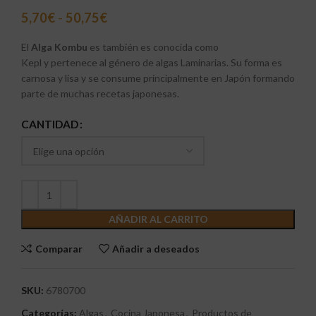
5,70
€
-
50,75
€
El
Alga Kombu
es también es conocida como
Kepl
y
pertenece al género de
algas Laminarias.
Su forma es
carnosa y lisa y se consume principalmente en Japón formando
parte de muchas recetas japonesas.
CANTIDAD
AÑADIR AL CARRITO
Comparar
Añadir a deseados
SKU:
6780700
Categorías:
Algas
,
Cocina Japonesa
,
Productos de