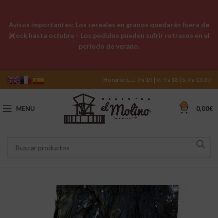
Avisos importantes: Los cereales en granos quedarán fuera de
stock hasta octubre - Los pedidos pueden sufrir retrasos en el
período de verano.
Horario:
L-J: 9 a 19 | V: 9 a 18 | S: 9 a 13:30
0
MENU
0,00
€