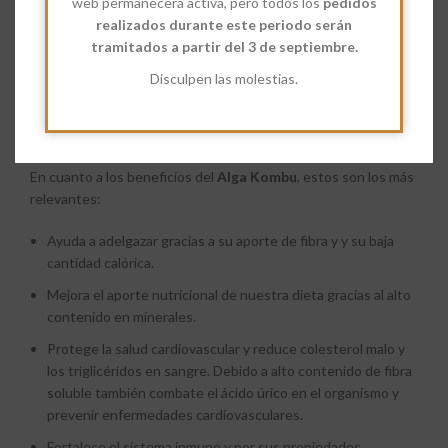
web permanecerá activa, pero todos los
pedidos
Tiene un gran aporte en proteínas y minerales como yodo,
realizados durante este periodo serán
potasio, hierro y calcio.
tramitados a partir del 3 de septiembre.
Muchos estudios han confirmado que
Disculpen las molestias.
contiene fitoquímicos que tienen
propiedades
antibacterianas, anti bacterianas y
anticoagulantes.
En cuanto a los beneficios del
Alga Kombu
, estos son los más
relevantes
:
Ayuda a adelgazar gracias a su aporte de fibra y y su baja
cantidad calórica.
Mejora el aporte nutricional de nuestra dieta gracias al alto
contenido en minerales.
Protege la salud cardiovascular y reduce colesterol malo y
los triglicéridos en sangre. Debido a alto contenido de fibra
soluble también combate el ácido úrico en el organismo y
prevenir enfermedades cardiovasculares.
Fortalece el sistema inmune y por sus propiedades