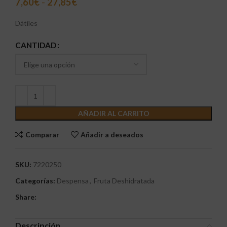
7,60
€
-
27,85
€
Dátiles
CANTIDAD
AÑADIR AL CARRITO
Comparar
Añadir a deseados
SKU:
7220250
Categorías:
Despensa
,
Fruta Deshidratada
Share:
Descripción