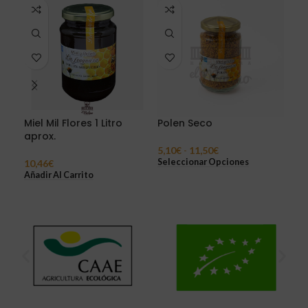
Miel Mil Flores 1 Litro
Polen Seco
Té 
aprox.
Med
5,10
€
-
11,50
€
Seleccionar Opciones
10,46
€
6,6
Añadir Al Carrito
Sel