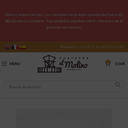
Avisos importantes: Los cereales en granos quedarán fuera de
stock hasta octubre - Los pedidos pueden sufrir retrasos en el
período de verano.
Horario:
L-J: 9 a 19 | V: 9 a 18 | S: 9 a 13:30
0
MENU
0,00
€