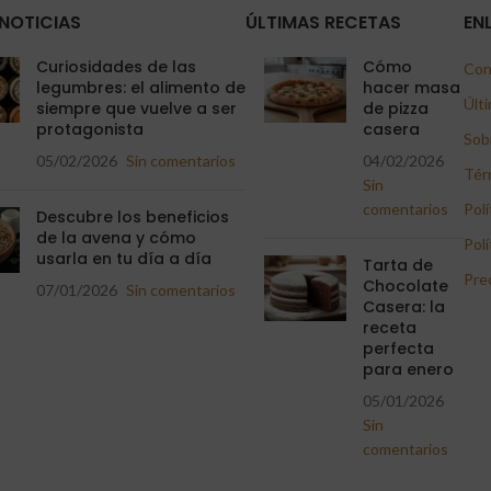
NOTICIAS
ÚLTIMAS RECETAS
EN
Curiosidades de las
Cómo
Con
legumbres: el alimento de
hacer masa
Últi
siempre que vuelve a ser
de pizza
protagonista
casera
Sob
05/02/2026
Sin comentarios
04/02/2026
Tér
Sin
comentarios
Polí
Descubre los beneficios
de la avena y cómo
Polí
usarla en tu día a día
Tarta de
Pre
Chocolate
07/01/2026
Sin comentarios
Casera: la
receta
perfecta
para enero
05/01/2026
Sin
comentarios