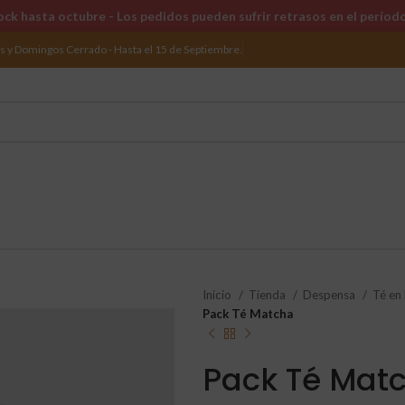
ck hasta octubre - Los pedidos pueden sufrir retrasos en el períod
os y Domingos Cerrado - Hasta el 15 de Septiembre.
Inicio
Tienda
Despensa
Té en
Pack Té Matcha
Pack Té Mat