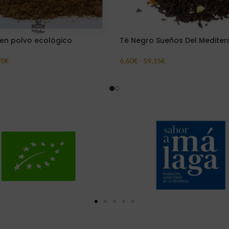
 en polvo ecológico
Té Negro Sueños Del Medite
70
€
6,60
€
-
59,15
€
ar Opciones
Seleccionar Opciones