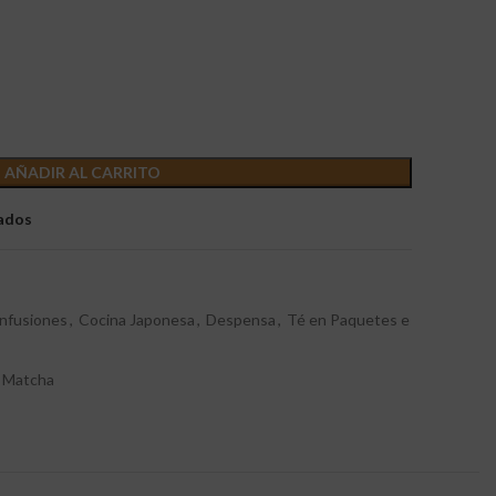
AÑADIR AL CARRITO
eados
infusiones
,
Cocina Japonesa
,
Despensa
,
Té en Paquetes e
 Matcha