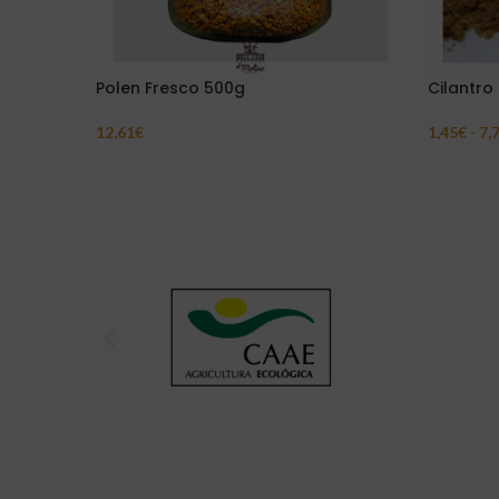
Polen Fresco 500g
Cilantro
12,61
€
1,45
€
-
7,
Añadir Al Carrito
Seleccion