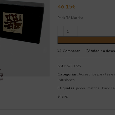
46,15
€
Pack Té Matcha
Comparar
Añadir a des
SKU:
6730925
Categorías:
Accesorios para tés e 
Infusiones
Etiquetas:
japon
,
matcha
,
Pack Té
Share: