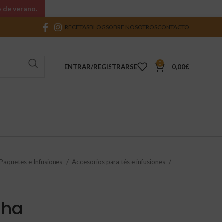
o de verano.
RECETAS
BLOG
SOBRE NOSOTROS
CONTACTO
0
ENTRAR/REGISTRARSE
0,00
€
 Paquetes e Infusiones
Accesorios para tés e infusiones
cha