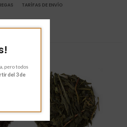
TREGAS
TARÍFAS DE ENVÍO
s!
, pero todos
ir del 3 de