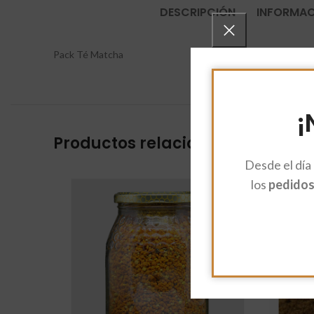
DESCRIPCIÓN
INFORMAC
Pack Té Matcha
¡
Productos relacionados
Desde el día
los
pedidos 