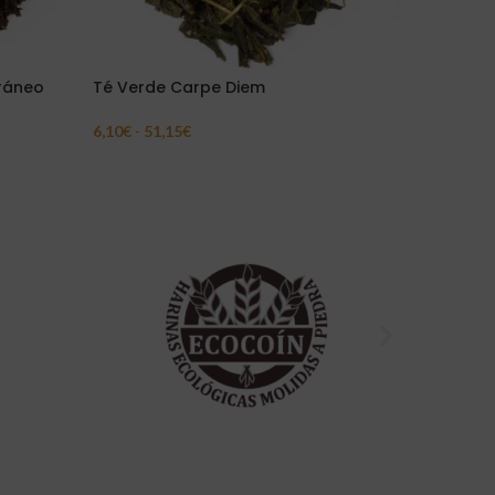
rráneo
Té Verde Carpe Diem
Rooibos 
6,10
€
-
51,15
€
4,45
€
-
37
Seleccionar Opciones
Seleccion