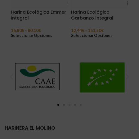
Harina Ecológica Emmer
Harina Ecológica
Har
Integral
Garbanzo Integral
Int
16,80
€
-
80,10
€
12,44
€
-
151,50
€
8,1
Seleccionar Opciones
Seleccionar Opciones
Sel
HARINERA EL MOLINO