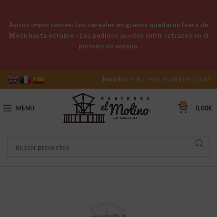
Avisos importantes: Los cereales en granos quedarán fuera de
stock hasta octubre - Los pedidos pueden sufrir retrasos en el
período de verano.
Horario:
L-J: 9 a 19 | V: 9 a 18 | S: 9 a 13:30
0
MENU
0,00
€