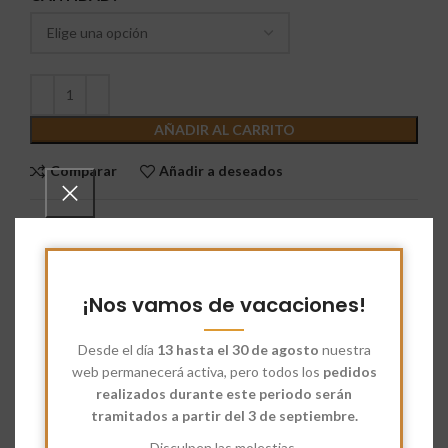
AÑADIR AL CARRITO
Comparar
Añadir a deseados
SKU:
5201160
Categorías:
Harina Ecológica
,
Harina para Hostelería
Etiquetas:
Harina Ecológica
,
Harina Especial Fritura
¡Nos vamos de vacaciones!
Share:
Desde el día
13 hasta el 30 de agosto
nuestra
web permanecerá activa, pero todos los
pedidos
Descripción
realizados durante este periodo serán
Harina Ecológica Especial Fritura
tramitados a partir del 3 de septiembre.
Disculpen las molestias.