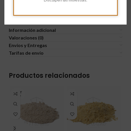
Información adicional
Valoraciones (0)
Envíos y Entregas
Tarífas de envío
Productos relacionados
AGOT
ADO