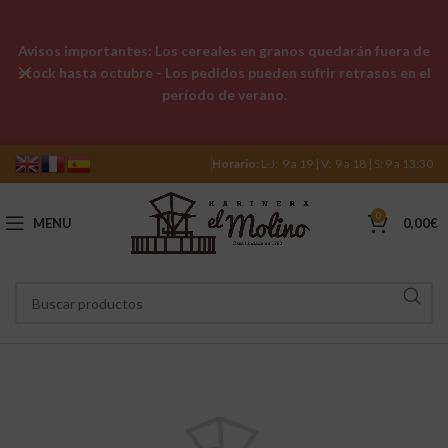
Avisos importantes: Los cereales en granos quedarán fuera de
stock hasta octubre - Los pedidos pueden sufrir retrasos en el
período de verano.
Horario:
L-J: 9 a 19 | V: 9 a 18 | S: 9 a 13:30
0
MENU
0,00
€