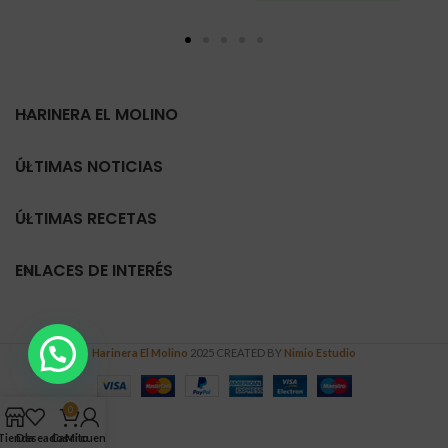
HARINERA EL MOLINO
ÚLTIMAS NOTICIAS
ÚLTIMAS RECETAS
ENLACES DE INTERÉS
Harinera El Molino
2025 CREATED BY
Nimio Estudio
0
Tienda
Deseados
Carrito
Mi cuenta