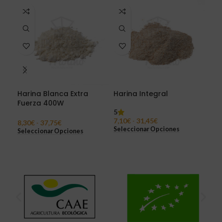
Harina Blanca Extra
Harina Integral
Har
Fuerza 400W
5
11,
7,10
€
-
31,45
€
Sel
8,30
€
-
37,75
€
Seleccionar Opciones
Seleccionar Opciones