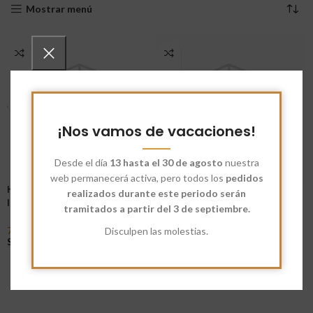
Mostrar menú
¡Nos vamos de vacaciones!
Desde el día
13 hasta el 30 de agosto
nuestra
web permanecerá activa, pero todos los
pedidos
Harina Ecológica Avena
Harina Avena Integral
realizados durante este periodo serán
Integral
tramitados a partir del 3 de septiembre.
6,12
€
-
72,50
€
Seleccionar Opciones
7,34
€
-
88,00
€
Disculpen las molestias.
Seleccionar Opciones