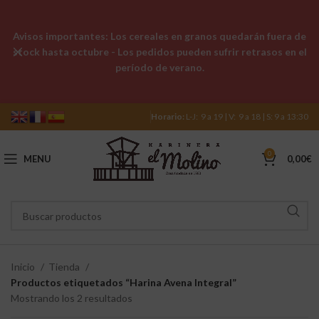
Avisos importantes: Los cereales en granos quedarán fuera de
stock hasta octubre - Los pedidos pueden sufrir retrasos en el
período de verano.
Horario:
L-J: 9 a 19 | V: 9 a 18 | S: 9 a 13:30
0
MENU
0,00
€
Inicio
Tienda
Productos etiquetados “Harina Avena Integral”
Mostrando los 2 resultados