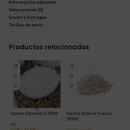
Información adicional
Valoraciones (0)
Envíos y Entregas
Tarífas de envío
Productos relacionados
Harina Panadera 180W
Harina Blanca Fuerza
Har
350W
5
5
7,50
€
-
33,25
€
7,1