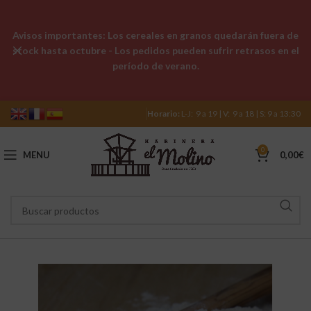
Avisos importantes: Los cereales en granos quedarán fuera de
stock hasta octubre - Los pedidos pueden sufrir retrasos en el
período de verano.
Horario:
L-J: 9 a 19 | V: 9 a 18 | S: 9 a 13:30
0
MENU
0,00
€