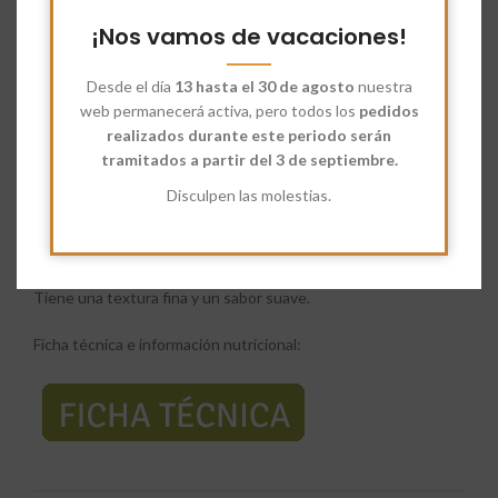
Categorías:
Harina
,
Harina Ecológica
,
Pan casero
¡Nos vamos de vacaciones!
Etiquetas:
Harina Ecológica
,
Harina Quinoa
Desde el día
13 hasta el 30 de agosto
nuestra
Share:
web permanecerá activa, pero todos los
pedidos
realizados durante este periodo serán
Descripción
tramitados a partir del 3 de septiembre.
La
Harina Ecológica Quinoa
es un alimento que se obtiene al
Disculpen las molestias.
moler el grano de quinoa previamente lavado.
La Harina de Quinoa destaca por su alto valor nutritivo, al ser
poseer hierro, proteínas, vitaminas, fibra, calcio y fósforo.
Tiene una textura fina y un sabor suave.
Ficha técnica e información nutricional: