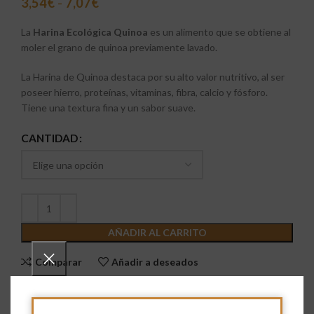
3,54
€
-
7,07
€
La
Harina Ecológica Quinoa
es un alimento que se obtiene al
moler el grano de quinoa previamente lavado.
La Harina de Quinoa destaca por su alto valor nutritivo, al ser
poseer hierro, proteínas, vitaminas, fibra, calcio y fósforo.
Tiene una textura fina y un sabor suave.
CANTIDAD
AÑADIR AL CARRITO
Comparar
Añadir a deseados
SKU:
2500000