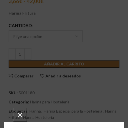
3,66
€
-
42,00
€
Harina Fritura
CANTIDAD
AÑADIR AL CARRITO
Comparar
Añadir a deseados
SKU:
5001180
Categoría:
Harina para Hostelería
Etiquetas:
Harina
,
Harina Especial para la Hosteleria
,
Harina
Fritura
,
Harina Hosteleria
Share: