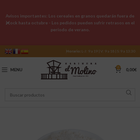
Avisos importantes: Los cereales en granos quedarán fuera de
stock hasta octubre - Los pedidos pueden sufrir retrasos en el
período de verano.
Horario:
L-J: 9 a 19 | V: 9 a 18 | S: 9 a 13:30
0
MENU
0,00
€