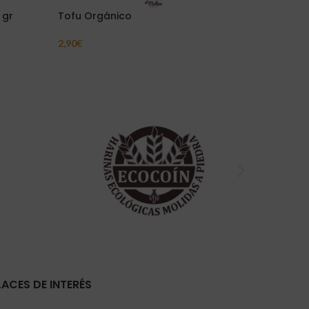
 gr
Tofu Orgánico
Hatcho 
2,90
€
8,15
€
Añadir Al Carrito
Añadir Al C
LACES DE INTERÉS