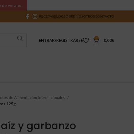
o de verano.
RECETAS
BLOG
SOBRE NOSOTROS
CONTACTO
0
ENTRAR/REGISTRARSE
0,00
€
ctos de Alimentación Internacionales
cos 125g
aíz y garbanzo