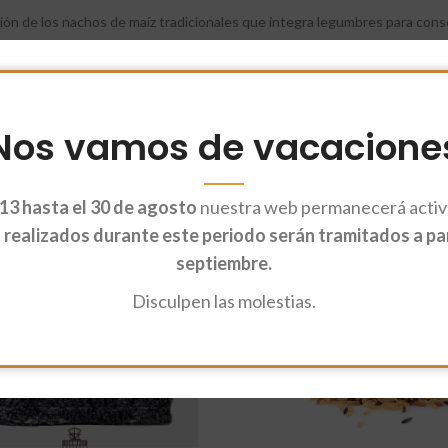
ión de los nachos de maíz tradicionales que integra legumbres para conse
Nos vamos de vacacione
13 hasta el 30 de agosto
nuestra web permanecerá activa
AGO
TADO
realizados durante este periodo serán tramitados a part
septiembre.
Disculpen las molestias.