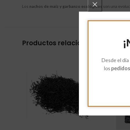
Los
nachos de maíz y garbanzo
ecológicos
son una evoluc
¡
Productos relacionados
Desde el día
los
pedidos 