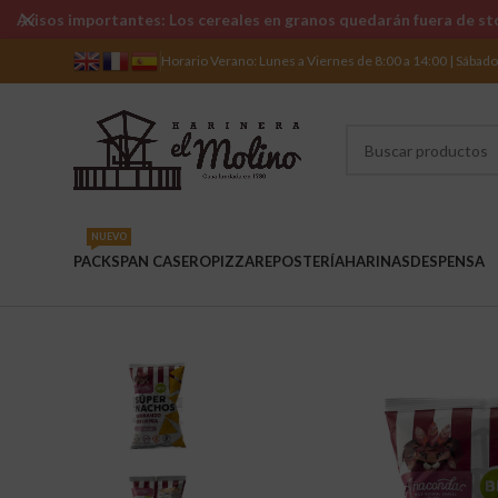
Avisos importantes: Los cereales en granos quedarán fuera de sto
Horario Verano: Lunes a Viernes de 8:00 a 14:00 | Sábad
NUEVO
PACKS
PAN CASERO
PIZZA
REPOSTERÍA
HARINAS
DESPENSA