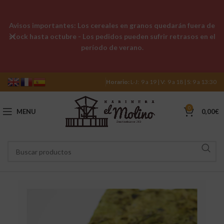
Avisos importantes: Los cereales en granos quedarán fuera de
stock hasta octubre - Los pedidos pueden sufrir retrasos en el
período de verano.
Horario:
L-J: 9 a 19 | V: 9 a 18 | S: 9 a 13:30
0
MENU
0,00
€