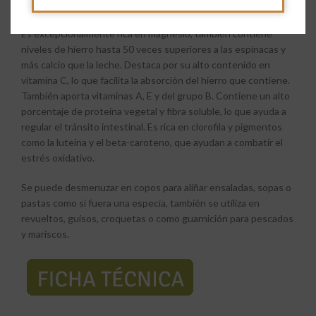
con un intenso sabor a mar y moluscos.
Es excepcionalmente rica en magnesio, también contiene
niveles de hierro hasta 50 veces superiores a las espinacas y
más calcio que la leche. Destaca por su alto contenido en
vitamina C, lo que facilita la absorción del hierro que contiene.
También aporta vitaminas A, E y del grupo B. Contiene un alto
porcentaje de proteína vegetal y fibra soluble, lo que ayuda a
regular el tránsito intestinal. Es rica en clorofila y pigmentos
como la luteína y el beta-caroteno, que ayudan a combatir el
estrés oxidativo.
Se puede desmenuzar en copos para aliñar ensaladas, sopas o
pastas como si fuera una especia, también se utiliza en
revueltos, guisos, croquetas o como guarnición para pescados
y mariscos.