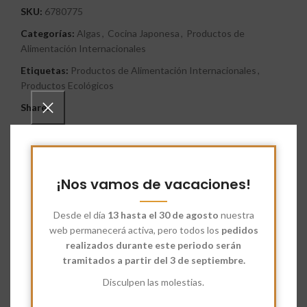
SKU:
6780775
Categorías:
Algas
,
Cocina Japonesa
,
Productos de
Alimentación Internacionales
Etiquetas:
Productos de Alimentación Internacionales
,
Productos Ecológicos
Share:
Descripción
La
Lechuga de mar deshidratada
es un alga verde
comestible que se somete a un proceso de secado a baja
¡Nos vamos de vacaciones!
temperatura para conservar sus nutrientes y prolongar su vida
útil.
Desde el día
13 hasta el 30 de agosto
nuestra
web permanecerá activa, pero todos los
pedidos
Es un alga laminar, fina y traslúcida de color verde brillante que
realizados durante este periodo serán
crece en rocas de zonas costeras. Al deshidratarse, adquiere
tramitados a partir del 3 de septiembre.
una textura crujiente si se consume seca o flexible si se
rehidrata (sumergiéndola en agua unos 5 minutos),
Disculpen las molestias.
recuperando un aspecto similar a la lechuga terrestre pero