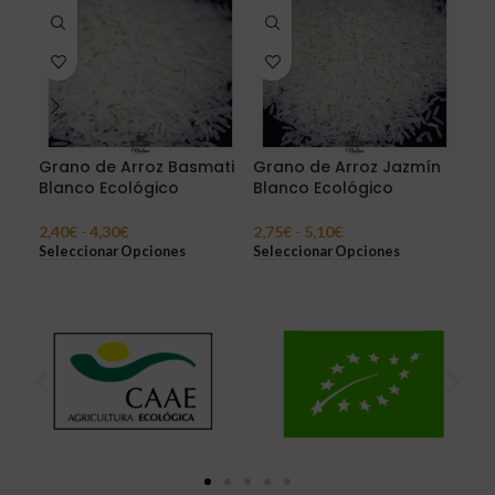
Grano de Arroz Basmati
Grano de Arroz Jazmín
Gra
Blanco Ecológico
Blanco Ecológico
Par
2,40
€
-
4,30
€
2,75
€
-
5,10
€
1,9
Seleccionar Opciones
Seleccionar Opciones
Sel