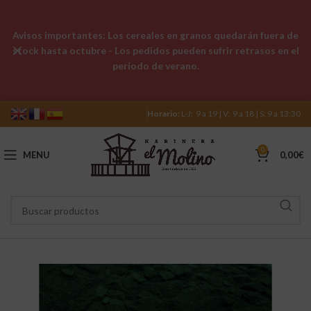
Avisos importantes: Los cereales en granos quedarán fuera de
stock hasta octubre - Los pedidos pueden sufrir retrasos en el
período de verano.
Horario:
L-J: 9 a 19 | V: 9 a 18 | S: 9 a 13:30
0
MENU
0,00
€