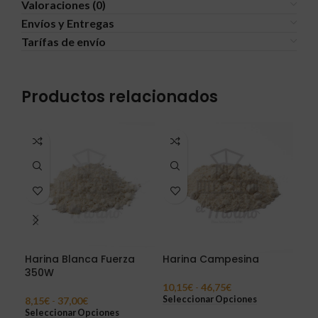
Valoraciones (0)
Envíos y Entregas
Tarífas de envío
Productos relacionados
Harina Blanca Fuerza
Harina Campesina
Har
350W
10,15
€
-
46,75
€
13,
Seleccionar Opciones
Sel
8,15
€
-
37,00
€
Seleccionar Opciones