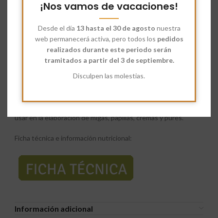
vitaminas B3, B4 y B9, esenciales para la formación de glóbulos
¡Nos vamos de vacaciones!
rojos y la salud ósea. Contiene un alto nivel de proteínas,
necesarias para el desarrollo muscular, y fibra, que promueve
Desde el día
13 hasta el 30 de agosto
nuestra
un intestino sano y reduce el riesgo de enfermedades
web permanecerá activa, pero todos los
pedidos
cardíacas. Es rica en carbohidratos complejos que
realizados durante este periodo serán
proporcionan energía sostenida, ideal para personas con
tramitados a partir del 3 de septiembre.
actividad física.
Disculpen las molestias.
La sémola de trigo duro fina es versátil y se utiliza e una gran
variedad de preparaciones culinarias como la pasta casera,
pizzas,
focaccias
y otros tipos de panes, también se puede
usar en la elaboración de migas, papillas, cremas y purés.
Ficha técnica e información nutricional:
Información adicional