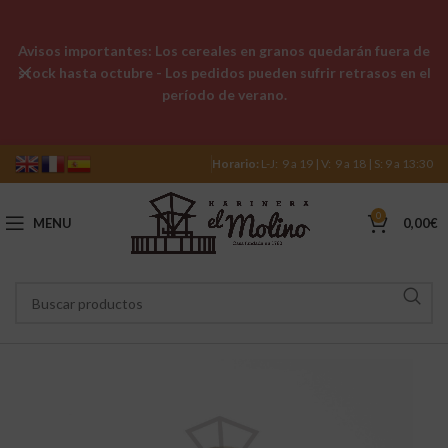
Avisos importantes: Los cereales en granos quedarán fuera de
stock hasta octubre - Los pedidos pueden sufrir retrasos en el
período de verano.
Horario:
L-J: 9 a 19 | V: 9 a 18 | S: 9 a 13:30
0
MENU
0,00
€