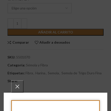
AÑADIR AL CARRITO
Comparar
Añadir a deseados
SKU:
5501070
Categoría:
Sémola y Fibra
Etiquetas:
Fibra
,
Harina
,
Semola
,
Semola de Trigo Duro Fina
Share:
Descripción
Sémola de Trigo Duro Fina
es nutritiva y ofrece varios
beneficios para la salud, es una fuente significativa de