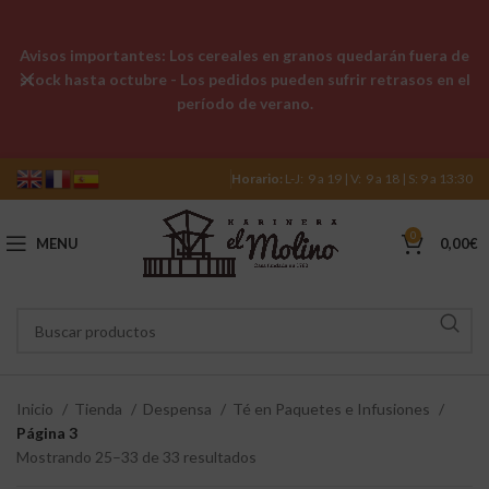
Avisos importantes: Los cereales en granos quedarán fuera de
stock hasta octubre - Los pedidos pueden sufrir retrasos en el
período de verano.
Horario:
L-J: 9 a 19 | V: 9 a 18 | S: 9 a 13:30
0
MENU
0,00
€
Inicio
Tienda
Despensa
Té en Paquetes e Infusiones
Página 3
Mostrando 25–33 de 33 resultados