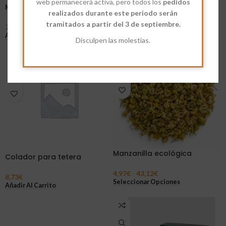
web permanecerá activa, pero todos los
pedidos
para tetera
Medidor de Té
realizados durante este periodo serán
1,62
€
tramitados a partir del 3 de septiembre.
7,85
€
Añadir Al Carrito
Añadir Al Carrito
Disculpen las molestias.
Manzanilla ecológica
Colador para tetera
4,97
€
-
43,12
€
8,73
€
Seleccionar Opciones
Añadir Al Carrito