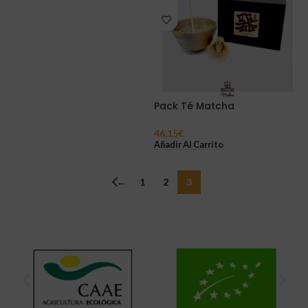
Pack Té Matcha
46,15
€
Añadir Al Carrito
←
1
2
3