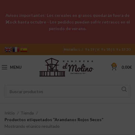
Avisos importantes: Los cereales en granos quedarán fuera de
stock hasta octubre - Los pedidos pueden sufrir retrasos en el
período de verano.
Horario:
L-J: 9 a 19 | V: 9 a 18 | S: 9 a 13:30
0
MENU
0,00
€
Inicio
Tienda
Productos etiquetados “Arandanos Rojos Secos”
Mostrando el único resultado