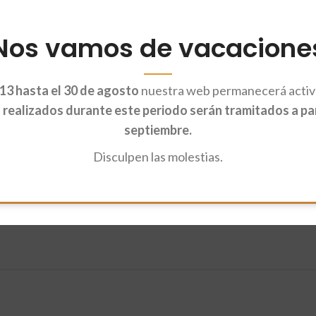
Nos vamos de vacacione
una solución azucarada, se secan y se empaquetan.
13 hasta el 30 de agosto
nuestra web permanecerá activa
 de caña ecológico (39%), aceite de girasol ecológico (<1%).
realizados durante este periodo serán tramitados a part
septiembre.
es o comidos solos.
Disculpen las molestias.