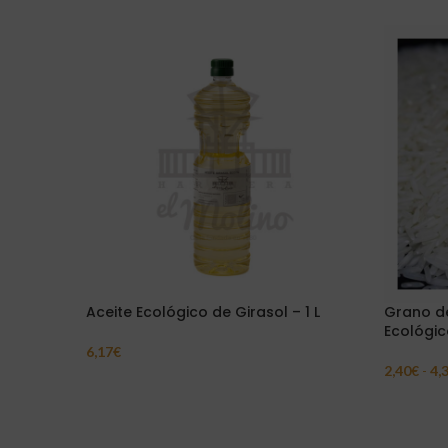
Aceite Ecológico de Girasol – 1 L
Grano de
Ecológic
6,17
€
Añadir Al Carrito
2,40
€
-
4,
Seleccion