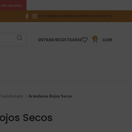
o de verano.
RECETAS
BLOG
SOBRE NOSOTROS
CONTACTO
0
ENTRAR/REGISTRARSE
0,00
€
 Deshidratada
Arándanos Rojos Secos
ojos Secos