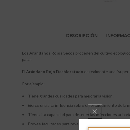
DESCRIPCIÓN
INFORMAC
Los
Arándanos Rojos Secos
proceden del cultivo ecológic
pasas.
El
Arándano Rojo Deshidratado
es realmente una “super-f
Por ejemplo:
Tiene grandes cualidades para mejorar la visión.
Ejerce una alta influencia sobre el fortalecimiento de la 
Tiene alta capacidad para detener las infecciones urinari
Provee facultades para revertir el deterioro físico y men