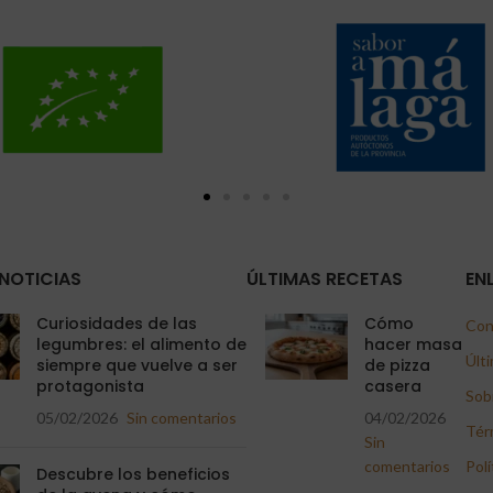
NOTICIAS
ÚLTIMAS RECETAS
EN
Curiosidades de las
Cómo
Con
legumbres: el alimento de
hacer masa
Últi
siempre que vuelve a ser
de pizza
protagonista
casera
Sob
05/02/2026
Sin comentarios
04/02/2026
Tér
Sin
comentarios
Polí
Descubre los beneficios