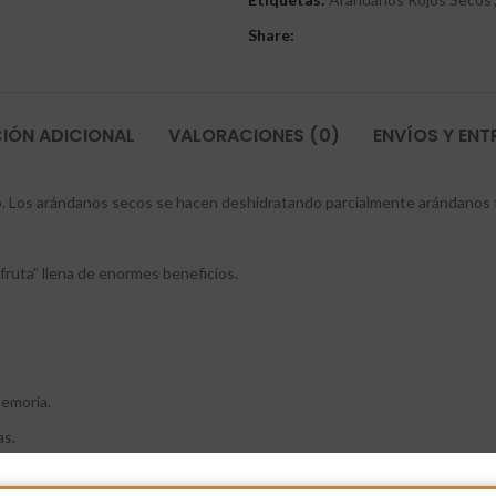
Share:
IÓN ADICIONAL
VALORACIONES (0)
ENVÍOS Y EN
o. Los arándanos secos se hacen deshidratando parcialmente arándanos fr
ruta” llena de enormes beneficios.
memoria.
as.
tal como consecuencia de la edad.