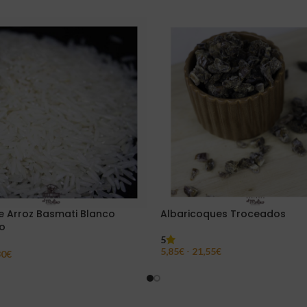
 Arroz Basmati Blanco
Albaricoques Troceados
o
5
5,85
€
-
21,55
€
30
€
Seleccionar Opciones
ar Opciones