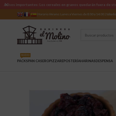
Avisos importantes: Los cereales en granos quedarán fuera de sto
Horario Verano: Lunes a Viernes de 8:00 a 14:00 | Sábad
NUEVO
PACKS
PAN CASERO
PIZZA
REPOSTERÍA
HARINAS
DESPENSA