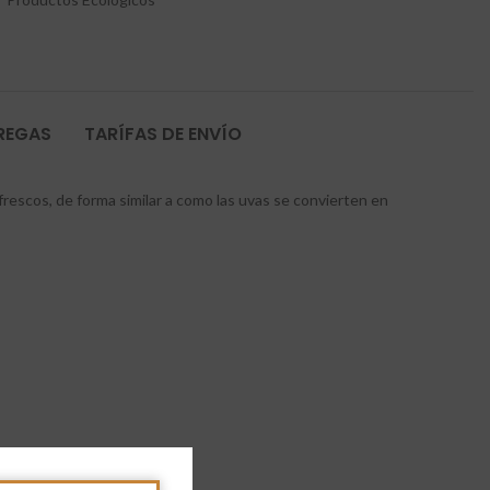
TREGAS
TARÍFAS DE ENVÍO
escos, de forma similar a como las uvas se convierten en