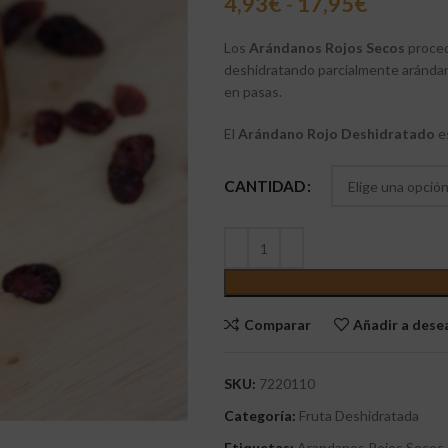
4,93
€
-
17,95
€
Los
Arándanos Rojos Secos
proced
deshidratando parcialmente arándano
en pasas.
El
Arándano Rojo Deshidratado
es
CANTIDAD
Comparar
Añadir a des
SKU:
7220110
Categoría:
Fruta Deshidratada
Etiquetas:
Arandanos Rojos Secos