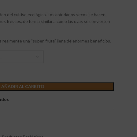
en del cultivo ecológico. Los arándanos secos se hacen
s frescos, de forma similar a como las uvas se convierten
 realmente una “super-fruta” llena de enormes beneficios.
AÑADIR AL CARRITO
eados
,
Productos Ecológicos