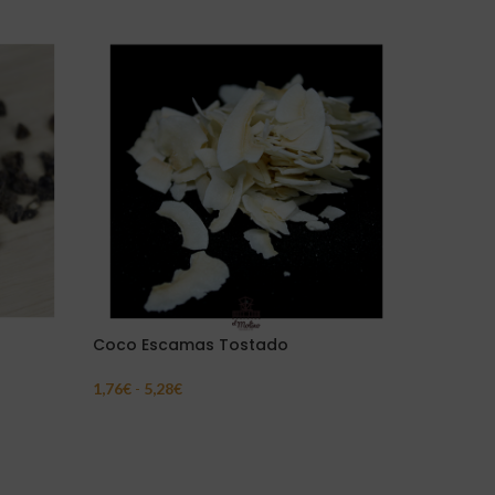
Coco Escamas Tostado
Dátiles 
1,76
€
-
5,28
€
7,60
€
-
27
Seleccionar Opciones
Seleccion