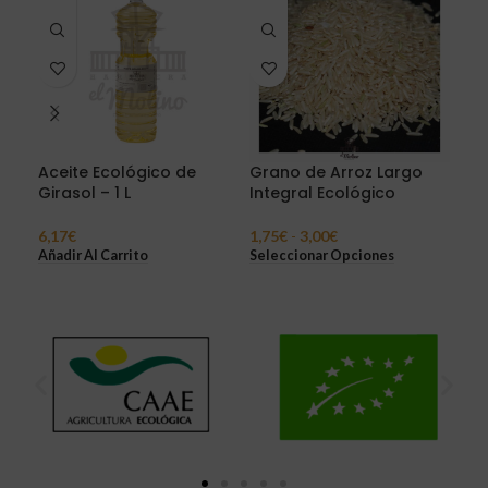
Aceite Ecológico de
Grano de Arroz Largo
Dat
Girasol – 1 L
Integral Ecológico
1,8
Sel
6,17
€
1,75
€
-
3,00
€
Añadir Al Carrito
Seleccionar Opciones