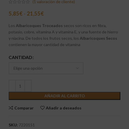
(
1
valoración de cliente)
5,85
€
-
21,55
€
Los
Albaricoques Troceados
secos son ricos en fibra,
potasio, cobre, vitamina A y vitamina E, y una fuente de hierro
y niacina. De todos los frutos secos, los
Albaricoques Secos
contienen la mayor cantidad de vitamina
CANTIDAD
AÑADIR AL CARRITO
Comparar
Añadir a deseados
SKU:
7220151