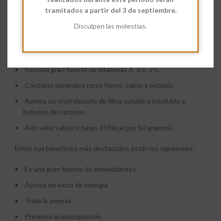
ecológica.
tramitados a partir del 3 de septiembre.
Disculpen las molestias.
Además de usarse en muchos postres y recetas, los
beneficios de los
Albaricoques Troceados
para la salud son
sorprendentes;
Son una gran fuente de vitaminas A, B3, y C.
Contiene minerales como hierro, calcio y potasio.
Aporta un nivel elevado de fibra soluble e insoluble e
hidratos de carbono.
Alto valor calórico (unas 150 kcal por 50 gramos).
Entre sus beneficios más destacados están los siguientes:
Es una gran fuente de antioxidantes
Aporta un extra de energía
Trata la anemia
Previene la osteoporosis