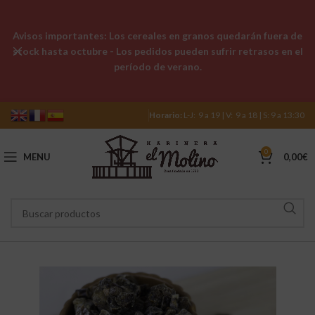
Avisos importantes: Los cereales en granos quedarán fuera de
stock hasta octubre - Los pedidos pueden sufrir retrasos en el
período de verano.
Horario:
L-J: 9 a 19 | V: 9 a 18 | S: 9 a 13:30
0
MENU
0,00
€