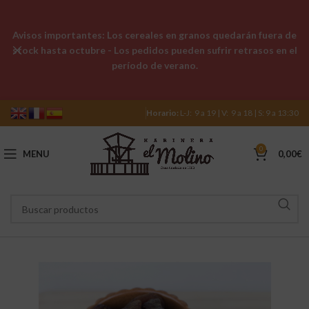
Avisos importantes: Los cereales en granos quedarán fuera de
stock hasta octubre - Los pedidos pueden sufrir retrasos en el
período de verano.
Horario:
L-J: 9 a 19 | V: 9 a 18 | S: 9 a 13:30
0
MENU
0,00
€