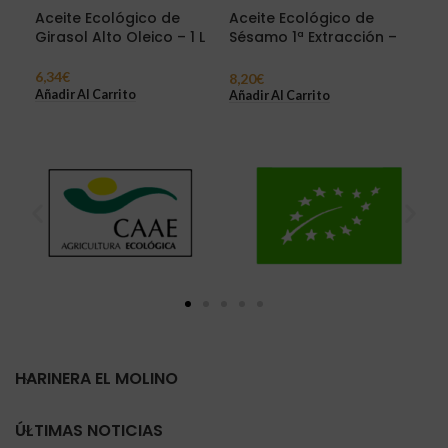
Aceite Ecológico de
Aceite Ecológico de
Gra
Girasol Alto Oleico – 1 L
Sésamo 1ª Extracción –
Int
500 ml
6,34
€
2,0
8,20
€
Añadir Al Carrito
Sel
Añadir Al Carrito
HARINERA EL MOLINO
ÚLTIMAS NOTICIAS