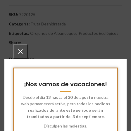
SKU:
7220125
Categoría:
Fruta Deshidratada
Etiquetas:
Orejones de Albaricoque
,
Productos Ecológicos
Share:
Descripción
Los
Orejones de Albaricoque
son una de las frutas secas
más conocidas por su sabor y por ser un ingrediente estrella
de las comidas navideñas.
¡Nos vamos de vacaciones!
Además de usarse en muchos postres y recetas,
Desde el día
13 hasta el 30 de agosto
nuestra
los beneficios de los orejones de albaricoque para la salud son
web permanecerá activa, pero todos los
pedidos
sorprendentes;
realizados durante este periodo serán
Son una gran fuente de vitaminas A, B3, y C.
tramitados a partir del 3 de septiembre.
Contiene minerales como hierro, calcio y potasio.
Disculpen las molestias.