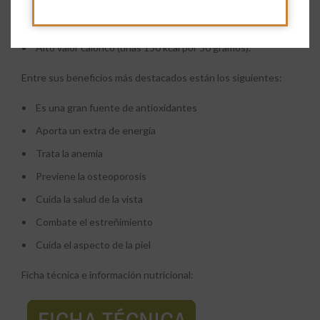
Aporta un nivel elevado de fibra soluble e insoluble e
hidratos de carbono.
Alto valor calórico (unas 150 kcal por 50 gramos).
Entre sus beneficios más destacados están los siguientes:
Es una gran fuente de antioxidantes
Aporta un extra de energía
Trata la anemia
Previene la osteoporosis
Cuida la salud de la vista
Combate el estreñimiento
Cuida el aspecto de la piel
Ficha técnica e información nutricional: