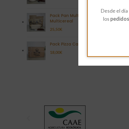
Desde el día
Pack Pan Multisemilla
los
pedidos 
Multicereal
25,50
€
Pack Pizza Casera
18,00
€