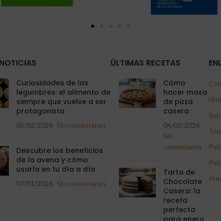
NOTICIAS
ÚLTIMAS RECETAS
EN
Curiosidades de las
Cómo
Con
legumbres: el alimento de
hacer masa
Últi
siempre que vuelve a ser
de pizza
protagonista
casera
Sob
05/02/2026
Sin comentarios
04/02/2026
Tér
Sin
comentarios
Polí
Descubre los beneficios
de la avena y cómo
Polí
usarla en tu día a día
Tarta de
Pre
Chocolate
07/01/2026
Sin comentarios
Casera: la
receta
perfecta
para enero