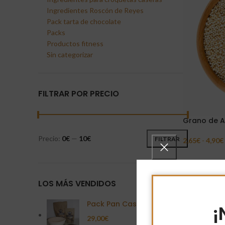
Ingredientes Roscón de Reyes
Pack tarta de chocolate
Packs
Productos fitness
Sin categorizar
FILTRAR POR PRECIO
Grano de A
Precio:
0€
—
10€
FILTRAR
2,65
€
-
4,90
€
Seleccionar 
LOS MÁS VENDIDOS
Pack Pan Casero
¡
29,00
€