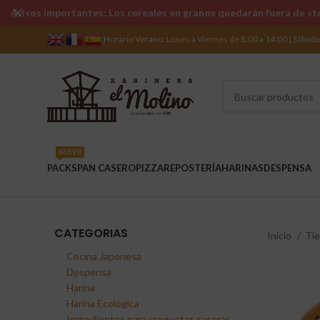
Avisos importantes: Los cereales en granos quedarán fuera de sto
Horario Verano: Lunes a Viernes de 8:00 a 14:00 | Sábad
NUEVO
PACKS
PAN CASERO
PIZZA
REPOSTERÍA
HARINAS
DESPENSA
CATEGORIAS
Inicio
Ti
Cocina Japonesa
Despensa
Harina
Harina Ecológica
Ingredientes para croquetas caseras