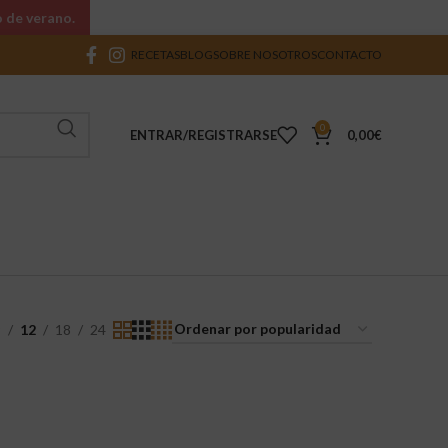
o de verano.
RECETAS
BLOG
SOBRE NOSOTROS
CONTACTO
0
ENTRAR/REGISTRARSE
0,00
€
9
12
18
24