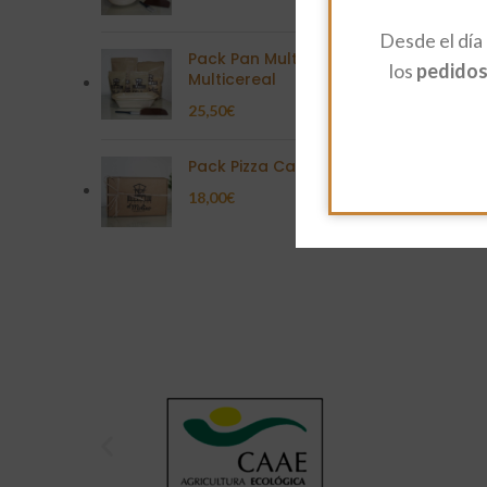
Desde el día
Pack Pan Multisemilla
los
pedidos 
Multicereal
25,50
€
Pack Pizza Casera
18,00
€