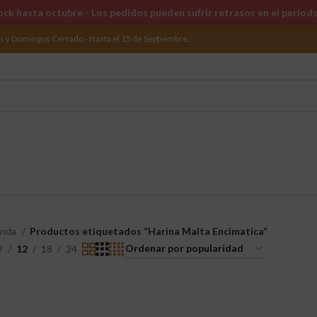
ck hasta octubre - Los pedidos pueden sufrir retrasos en el períod
os y Domingos Cerrado - Hasta el 15 de Septiembre.
enda
Productos etiquetados “Harina Malta Encimatica”
9
12
18
24