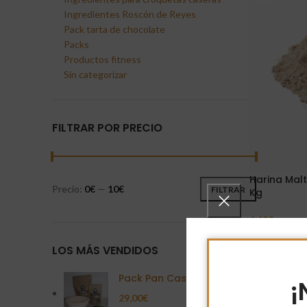
Ingredientes Roscón de Reyes
Pack tarta de chocolate
Packs
Productos fitness
Sin categorizar
FILTRAR POR PRECIO
Harina Malt
Precio:
0€
—
10€
FILTRAR
Kg
6,69
€
Leer Más
LOS MÁS VENDIDOS
Pack Pan Casero
¡
29,00
€