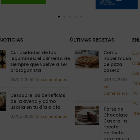
NOTICIAS
ÚLTIMAS RECETAS
EN
Curiosidades de las
Cómo
Con
legumbres: el alimento de
hacer masa
Últi
siempre que vuelve a ser
de pizza
protagonista
casera
Sob
05/02/2026
Sin comentarios
04/02/2026
Tér
Sin
comentarios
Polí
Descubre los beneficios
de la avena y cómo
Polí
usarla en tu día a día
Tarta de
Pre
Chocolate
07/01/2026
Sin comentarios
Casera: la
receta
perfecta
para enero