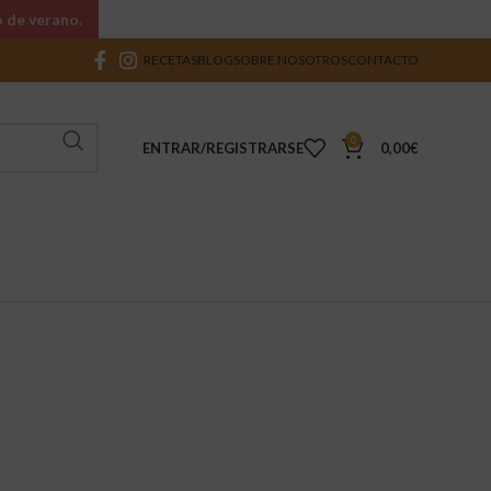
o de verano.
RECETAS
BLOG
SOBRE NOSOTROS
CONTACTO
0
ENTRAR/REGISTRARSE
0,00
€